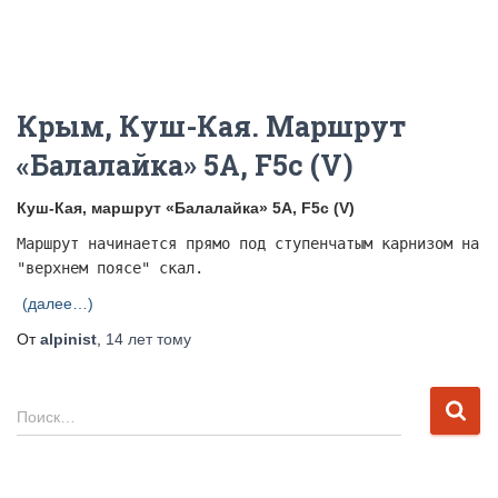
Крым, Куш-Кая. Маршрут
«Балалайка» 5А, F5c (V)
Куш-Кая, маршрут «Балалайка» 5А, F5c (V)
Маршрут начинается прямо под ступенчатым карнизом на
"верхнем поясе" скал.
(далее…)
От
alpinist
,
14 лет
тому
Н
Поиск…
а
й
т