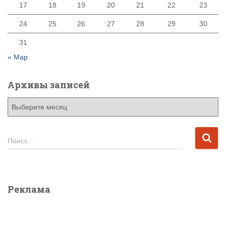
17
18
19
20
21
22
23
24
25
26
27
28
29
30
31
« Мар
Архивы записей
А
р
х
и
Н
Поиск…
в
а
ы
й
з
т
а
и
Реклама
п
:
и
с
е