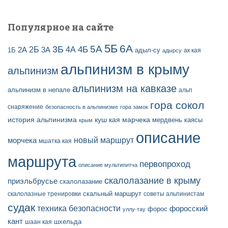
Популярное на сайте
5Б
6А
3Б
5А
2Б
4Б
4А
2А
3А
адыл-су
1Б
ак кая
адырсу
альпинизм в крыму
альпинизм
альпинизм на кавказе
альпинизм в непале
альп
гора сокол
снаряжение
безопасность в альпинизме
гора замок
история альпинизма
куш кая
марчека
мердвень каясы
крым
описание
новый маршрут
морчека
мшатка кая
маршрута
первопроход
описание мультипитча
скалолазание в крыму
приэльбрусье
скалолазание
скальный маршрут
скалолазные тренировки
советы альпинистам
судак
техника безопасности
форосский
форос
уллу-тау
кант
шаан кая
шхельда