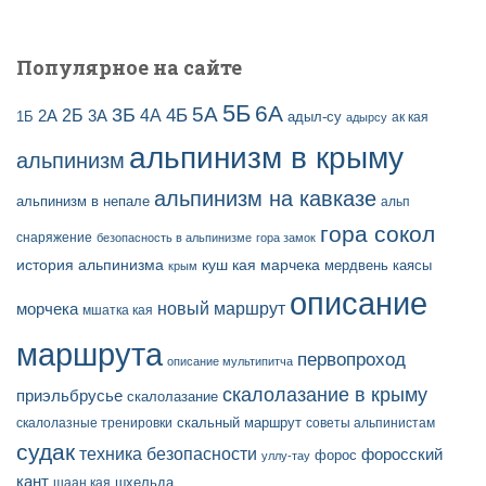
й
Популярное на сайте
5Б
6А
3Б
5А
2Б
4Б
4А
2А
3А
адыл-су
1Б
ак кая
адырсу
альпинизм в крыму
альпинизм
альпинизм на кавказе
альпинизм в непале
альп
гора сокол
снаряжение
безопасность в альпинизме
гора замок
история альпинизма
куш кая
марчека
мердвень каясы
крым
описание
новый маршрут
морчека
мшатка кая
маршрута
первопроход
описание мультипитча
скалолазание в крыму
приэльбрусье
скалолазание
скальный маршрут
скалолазные тренировки
советы альпинистам
судак
техника безопасности
форосский
форос
уллу-тау
кант
шаан кая
шхельда