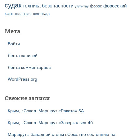
судак
техника безопасности
форосский
форос
уллу-тау
кант
шаан кая
шхельда
Мета
Войти
Лента записей
Лента комментариев
WordPress.org
Свежие записи
Крым, г.Сокол. Маршрут «Ракета» 5А
Крым, г.Сокол. Маршрут «Зазеркалье» 4б
Маршруты Западной стены г.Сокол по состоянию на