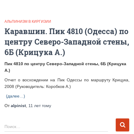
АЛЬПИНИЗМ В КИРГИЗИИ
Каравшин. Пик 4810 (Одесса) по
центру Северо-Западной стены,
6Б (Крицука А.)
Пик 4810 по центру Северо-Западной стены, 6Б (Крицука
А.)
Отчет о восхождении на Пик Одессы по маршруту Крицука,
2008 (Руководитель: Коробков А.)
(далее…)
От
alpinist
,
11 лет
тому
Н
Поиск…
а