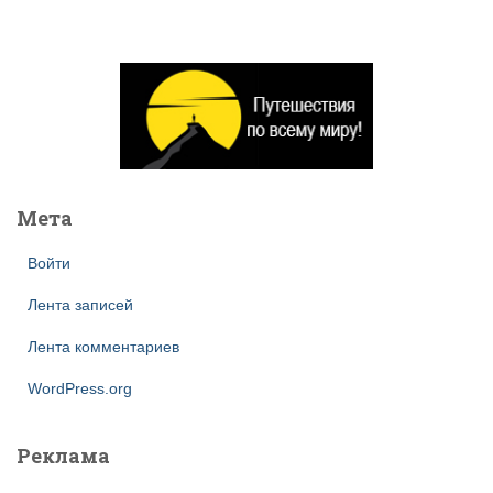
й
т
и
:
Мета
Войти
Лента записей
Лента комментариев
WordPress.org
Реклама