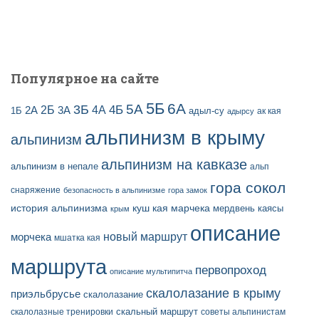
и
с
е
й
Популярное на сайте
5Б
6А
3Б
5А
2Б
4Б
4А
2А
3А
адыл-су
1Б
ак кая
адырсу
альпинизм в крыму
альпинизм
альпинизм на кавказе
альпинизм в непале
альп
гора сокол
снаряжение
безопасность в альпинизме
гора замок
история альпинизма
куш кая
марчека
мердвень каясы
крым
описание
новый маршрут
морчека
мшатка кая
маршрута
первопроход
описание мультипитча
скалолазание в крыму
приэльбрусье
скалолазание
скальный маршрут
скалолазные тренировки
советы альпинистам