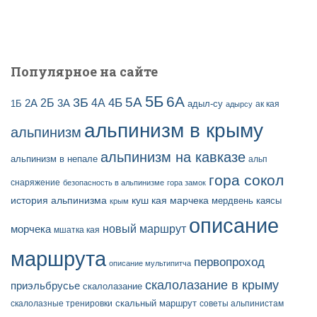
Популярное на сайте
5Б
6А
3Б
5А
2Б
4Б
4А
2А
3А
адыл-су
1Б
ак кая
адырсу
альпинизм в крыму
альпинизм
альпинизм на кавказе
альпинизм в непале
альп
гора сокол
снаряжение
безопасность в альпинизме
гора замок
история альпинизма
куш кая
марчека
мердвень каясы
крым
описание
новый маршрут
морчека
мшатка кая
маршрута
первопроход
описание мультипитча
скалолазание в крыму
приэльбрусье
скалолазание
скальный маршрут
скалолазные тренировки
советы альпинистам