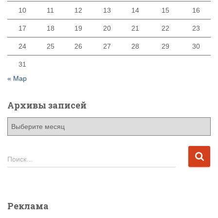
10
11
12
13
14
15
16
17
18
19
20
21
22
23
24
25
26
27
28
29
30
31
« Мар
Архивы записей
А
р
х
и
Н
Поиск…
в
а
ы
й
з
т
а
и
Реклама
п
: