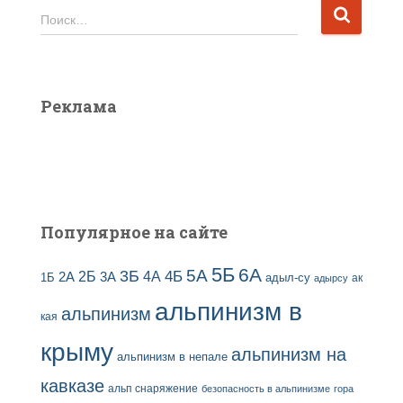
и
Н
Поиск…
в
а
ы
й
з
т
а
и
Реклама
п
:
и
с
е
й
Популярное на сайте
5Б
6А
3Б
5А
2Б
4Б
4А
2А
3А
адыл-су
1Б
ак
адырсу
альпинизм в
альпинизм
кая
крыму
альпинизм на
альпинизм в непале
кавказе
альп снаряжение
безопасность в альпинизме
гора