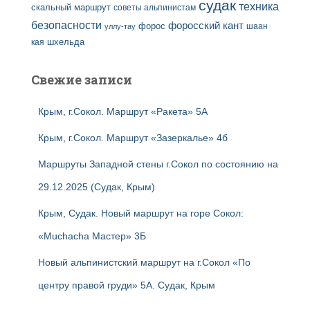
судак
техника
скальный маршрут
советы альпинистам
безопасности
форосский кант
форос
шаан
уллу-тау
кая
шхельда
Свежие записи
Крым, г.Сокол. Маршрут «Ракета» 5А
Крым, г.Сокол. Маршрут «Зазеркалье» 4б
Маршруты Западной стены г.Сокол по состоянию на
29.12.2025 (Судак, Крым)
Крым, Судак. Новый маршрут на горе Сокол:
«Muchacha Мастер» 3Б
Новый альпинистский маршрут на г.Сокол «По
центру правой груди» 5А. Судак, Крым