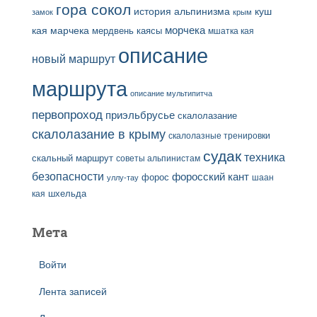
гора сокол
история альпинизма
куш
замок
крым
кая
марчека
морчека
мердвень каясы
мшатка кая
описание
новый маршрут
маршрута
описание мультипитча
первопроход
приэльбрусье
скалолазание
скалолазание в крыму
скалолазные тренировки
судак
техника
скальный маршрут
советы альпинистам
безопасности
форосский кант
форос
шаан
уллу-тау
кая
шхельда
Мета
Войти
Лента записей