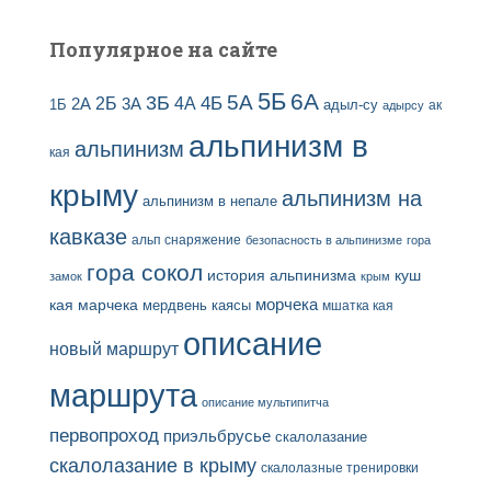
Популярное на сайте
5Б
6А
3Б
5А
2Б
4Б
4А
2А
3А
адыл-су
1Б
ак
адырсу
альпинизм в
альпинизм
кая
крыму
альпинизм на
альпинизм в непале
кавказе
альп снаряжение
безопасность в альпинизме
гора
гора сокол
история альпинизма
куш
замок
крым
кая
марчека
морчека
мердвень каясы
мшатка кая
описание
новый маршрут
маршрута
описание мультипитча
первопроход
приэльбрусье
скалолазание
скалолазание в крыму
скалолазные тренировки