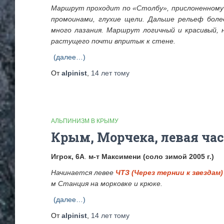
Маршрут проходит по «Столбу», прислоненному к
промоинами, глухие щели. Дальше рельеф боле
много лазания. Маршрут логичный и красивый, 
растущего почти впритык к стене.
(далее…)
От
alpinist
,
14 лет
тому
АЛЬПИНИЗМ В КРЫМУ
Крым, Морчека, левая час
Игрок, 6А
.
м-т Максимени (соло зимой 2005 г.)
Начинается левее
ЧТЗ (Через тернии к звездам)
м Станция на морковке и крюке.
(далее…)
От
alpinist
,
14 лет
тому