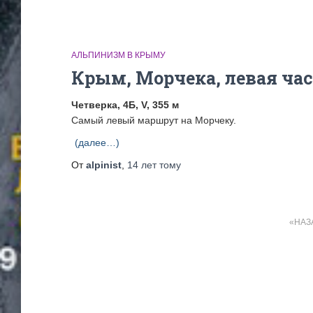
АЛЬПИНИЗМ В КРЫМУ
Крым, Морчека, левая час
Четверка, 4Б, V, 355 м
Самый левый маршрут на Морчеку.
(далее…)
От
alpinist
,
14 лет
тому
Пагинация
НАЗ
записей