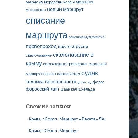
марчека
морчека
мердвень каясы
новый маршрут
мшатка кая
описание
маршрута
описание мультипитча
первопроход
приэльбрусье
скалолазание в
скалолазание
крыму
скальный
скалолазные тренировки
судак
маршрут
советы альпинистам
техника безопасности
форос
уллу-тау
форосский кант
шаан кая
шхельда
Свежие записи
Крым, г.Сокол. Маршрут «Ракета» 5А
Крым, г.Сокол. Маршрут