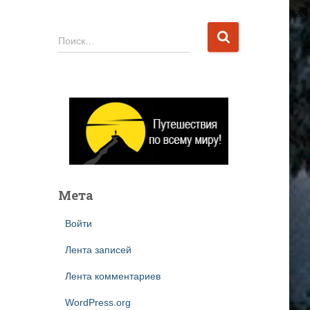
Н
Поиск…
а
й
т
и
:
Мета
Войти
Лента записей
Лента комментариев
WordPress.org