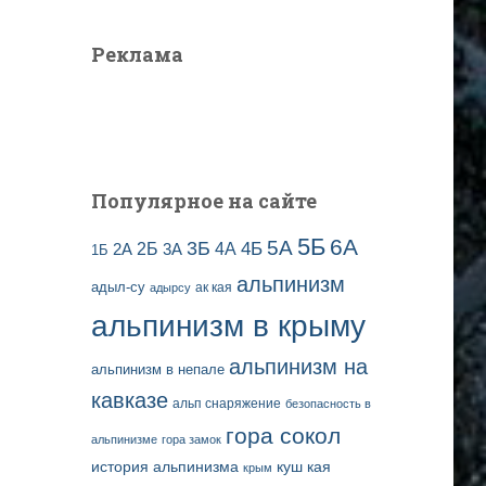
Реклама
Популярное на сайте
5Б
6А
3Б
5А
2Б
4Б
4А
2А
3А
1Б
альпинизм
адыл-су
ак кая
адырсу
альпинизм в крыму
альпинизм на
альпинизм в непале
кавказе
альп снаряжение
безопасность в
гора сокол
альпинизме
гора замок
история альпинизма
куш кая
крым