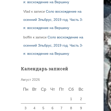
я: восхождение на Вершину
Vlad
к записи
Соло восхождение на
осенний Эльбрус, 2019 год. Часть 3-
я: восхождение на Вершину
boffin
к записи
Соло восхождение на
осенний Эльбрус, 2019 год. Часть 3-
я: восхождение на Вершину
Календарь записей
Август 2026
Пн
Вт
Ср
Чт
Пт
Сб
Вс
1
2
3
4
5
6
7
8
9