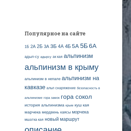
и
с
е
й
Популярное на сайте
5Б
6А
3Б
5А
2Б
4Б
4А
2А
3А
1Б
альпинизм
адыл-су
ак кая
адырсу
альпинизм в крыму
альпинизм на
альпинизм в непале
кавказе
альп снаряжение
безопасность в
гора сокол
альпинизме
гора замок
история альпинизма
куш кая
крым
марчека
морчека
мердвень каясы
новый маршрут
мшатка кая
описание