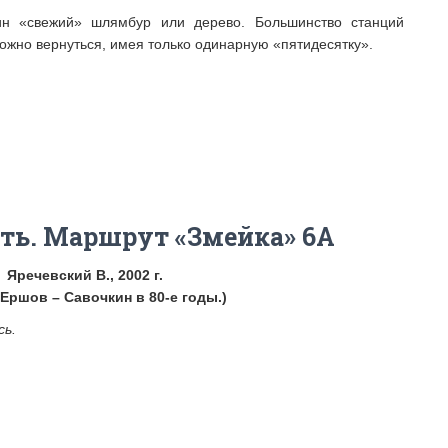
н «свежий» шлямбур или дерево. Большинство станций
ожно вернуться, имея только одинарную «пятидесятку».
сть. Маршрут «Змейка» 6А
 Яречевский В., 2002 г.
 Ершов – Савочкин в 80-е годы.)
сь.