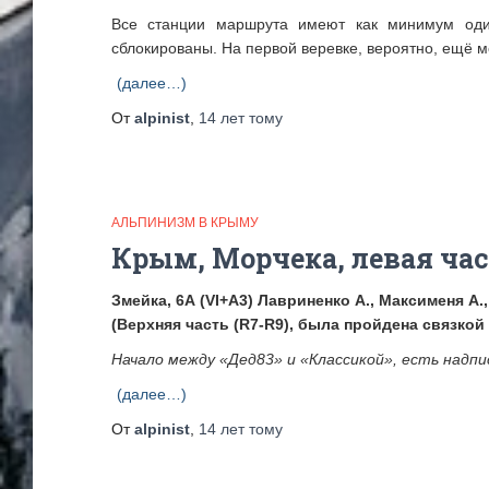
Все станции маршрута имеют как минимум оди
сблокированы. На первой веревке, вероятно, ещё м
(далее…)
От
alpinist
,
14 лет
тому
АЛЬПИНИЗМ В КРЫМУ
Крым, Морчека, левая ча
Змейка, 6А (VI+A3) Лавриненко А., Максименя А.,
(Верхняя часть (R7-R9), была пройдена связкой
Начало между «Дед83» и «Классикой», есть надпи
(далее…)
От
alpinist
,
14 лет
тому