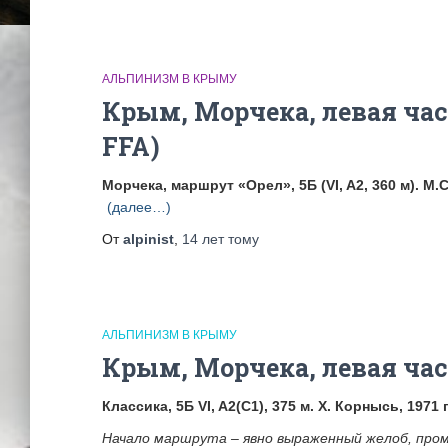
АЛЬПИНИЗМ В КРЫМУ
Крым, Морчека, левая час
FFA)
Морчека, маршрут «Орел», 5Б (VI, A2, 360 м). М
(далее…)
От
alpinist
,
14 лет
тому
АЛЬПИНИЗМ В КРЫМУ
Крым, Морчека, левая час
Классика, 5Б VI, A2(С1), 375 м. Х. Корнысь, 1971 г
Начало маршрута – явно выраженный желоб, пром