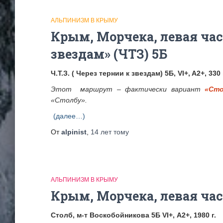
АЛЬПИНИЗМ В КРЫМУ
Крым, Морчека, левая час
звездам» (ЧТЗ) 5Б
Ч.Т.З. ( Через тернии к звездам) 5Б, VI+, A2+, 330
Этот маршрут – фактически вариант
«Сто
«Столбу».
(далее…)
От
alpinist
,
14 лет
тому
АЛЬПИНИЗМ В КРЫМУ
Крым, Морчека, левая час
Столб, м-т Воскобойникова 5Б VI+, А2+, 1980 г.