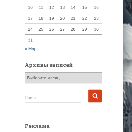
10
11
12
13
14
15
16
17
18
19
20
21
22
23
24
25
26
27
28
29
30
31
« Мар
Архивы записей
А
р
х
и
Н
Поиск…
в
а
ы
й
з
т
а
и
Реклама
п
: