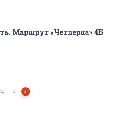
ть. Маршрут «Четверка» 4Б
АД
1
2