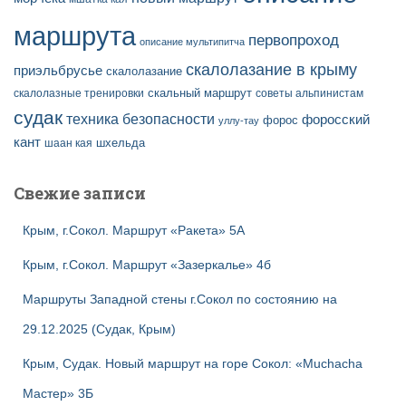
маршрута
первопроход
описание мультипитча
скалолазание в крыму
приэльбрусье
скалолазание
скальный маршрут
скалолазные тренировки
советы альпинистам
судак
техника безопасности
форосский
форос
уллу-тау
кант
шаан кая
шхельда
Свежие записи
Крым, г.Сокол. Маршрут «Ракета» 5А
Крым, г.Сокол. Маршрут «Зазеркалье» 4б
Маршруты Западной стены г.Сокол по состоянию на
29.12.2025 (Судак, Крым)
Крым, Судак. Новый маршрут на горе Сокол: «Muchacha
Мастер» 3Б