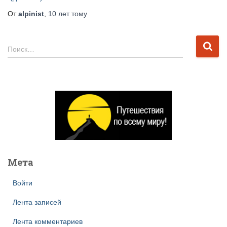
От
alpinist
,
10 лет
тому
Н
Поиск…
а
й
т
и
:
Мета
Войти
Лента записей
Лента комментариев