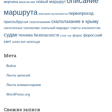
описание
новый маршрут
морчека
мшатка кая
маршрута
первопроход
описание мультипитча
скалолазание в крыму
приэльбрусье
скалолазание
скальный маршрут
скалолазные тренировки
советы альпинистам
судак
техника безопасности
форосский
форос
уллу-тау
кант
шаан кая
шхельда
Мета
Войти
Лента записей
Лента комментариев
WordPress.org
Свежие записи