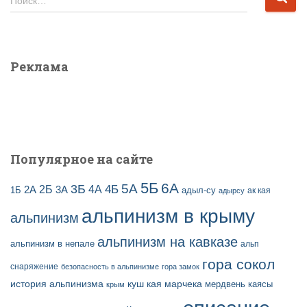
Поиск…
в
а
ы
й
з
т
а
и
Реклама
п
:
и
с
е
й
Популярное на сайте
5Б
6А
3Б
5А
2Б
4Б
4А
2А
3А
адыл-су
1Б
ак кая
адырсу
альпинизм в крыму
альпинизм
альпинизм на кавказе
альпинизм в непале
альп
гора сокол
снаряжение
безопасность в альпинизме
гора замок
история альпинизма
куш кая
марчека
мердвень каясы
крым