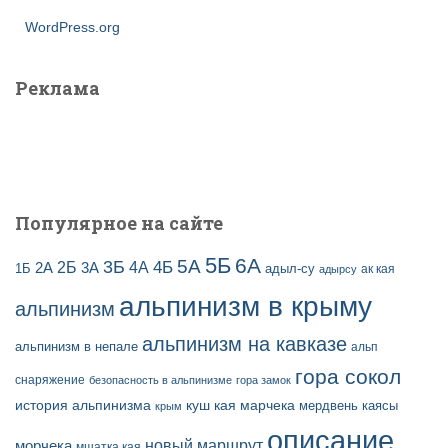
WordPress.org
Реклама
Популярное на сайте
5Б
6А
3Б
5А
2Б
4Б
4А
2А
3А
адыл-су
1Б
ак кая
адырсу
альпинизм в крыму
альпинизм
альпинизм на кавказе
альпинизм в непале
альп
гора сокол
снаряжение
безопасность в альпинизме
гора замок
история альпинизма
куш кая
марчека
мердвень каясы
крым
описание
новый маршрут
морчека
мшатка кая