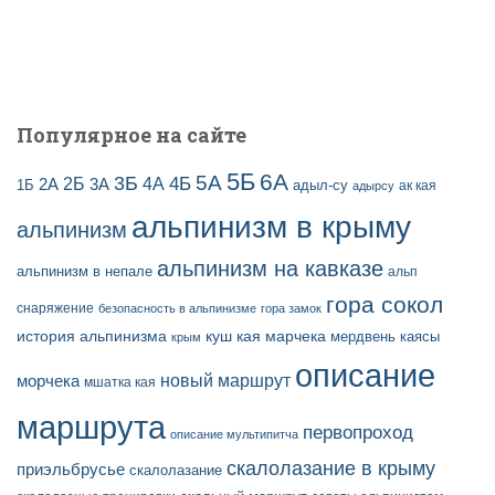
Популярное на сайте
5Б
6А
3Б
5А
2Б
4Б
4А
2А
3А
адыл-су
1Б
ак кая
адырсу
альпинизм в крыму
альпинизм
альпинизм на кавказе
альпинизм в непале
альп
гора сокол
снаряжение
безопасность в альпинизме
гора замок
история альпинизма
куш кая
марчека
мердвень каясы
крым
описание
новый маршрут
морчека
мшатка кая
маршрута
первопроход
описание мультипитча
скалолазание в крыму
приэльбрусье
скалолазание