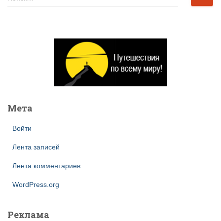
а
й
т
и
:
Мета
Войти
Лента записей
Лента комментариев
WordPress.org
Реклама