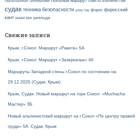
скальный маршрут
скалолазные тренировки
советы альпинистам
судак
техника безопасности
форосский
форос
уллу-тау
кант
шаан кая
шхельда
Свежие записи
Крым, г.Сокол. Маршрут «Ракета» 5А
Крым, г.Сокол. Маршрут «Зазеркалье» 4б
Маршруты Западной стены г.Сокол по состоянию на
29.12.2025 (Судак, Крым)
Крым, Судак. Новый маршрут на горе Сокол: «Muchacha
Мастер» 3Б
Новый альпинистский маршрут на г.Сокол «По центру правой
груди» 5А. Судак, Крым