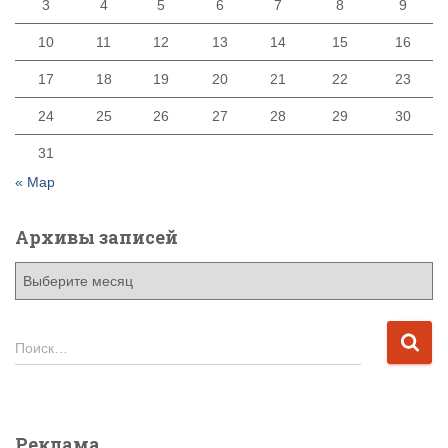
3
4
5
6
7
8
9
10
11
12
13
14
15
16
17
18
19
20
21
22
23
24
25
26
27
28
29
30
31
« Мар
Архивы записей
А
р
х
и
Н
Поиск…
в
а
ы
й
з
т
а
и
Реклама