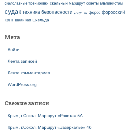
скальный маршрут
скалолазные тренировки
советы альпинистам
судак
техника безопасности
форосский
форос
уллу-тау
кант
шаан кая
шхельда
Мета
Войти
Лента записей
Лента комментариев
WordPress.org
Свежие записи
Крым, г.Сокол. Маршрут «Ракета» 5А
Крым, г.Сокол. Маршрут «Зазеркалье» 4б