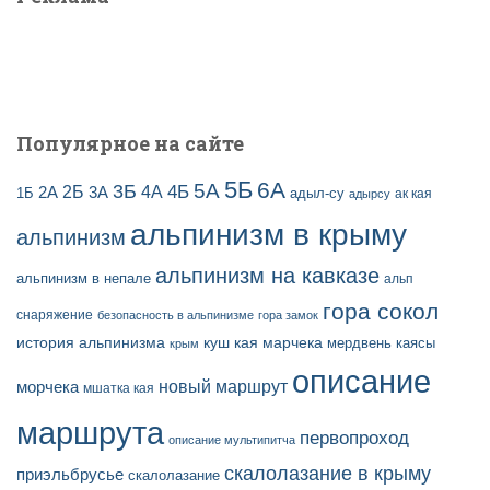
п
:
и
с
е
й
Популярное на сайте
5Б
6А
3Б
5А
2Б
4Б
4А
2А
3А
адыл-су
1Б
ак кая
адырсу
альпинизм в крыму
альпинизм
альпинизм на кавказе
альпинизм в непале
альп
гора сокол
снаряжение
безопасность в альпинизме
гора замок
история альпинизма
куш кая
марчека
мердвень каясы
крым
описание
новый маршрут
морчека
мшатка кая
маршрута
первопроход
описание мультипитча
скалолазание в крыму
приэльбрусье
скалолазание