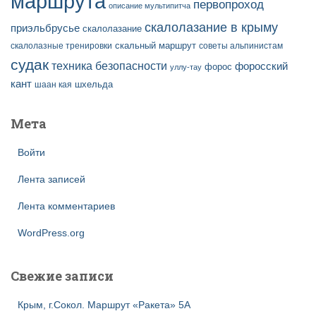
маршрута
первопроход
описание мультипитча
скалолазание в крыму
приэльбрусье
скалолазание
скальный маршрут
скалолазные тренировки
советы альпинистам
судак
техника безопасности
форосский
форос
уллу-тау
кант
шаан кая
шхельда
Мета
Войти
Лента записей
Лента комментариев
WordPress.org
Свежие записи
Крым, г.Сокол. Маршрут «Ракета» 5А