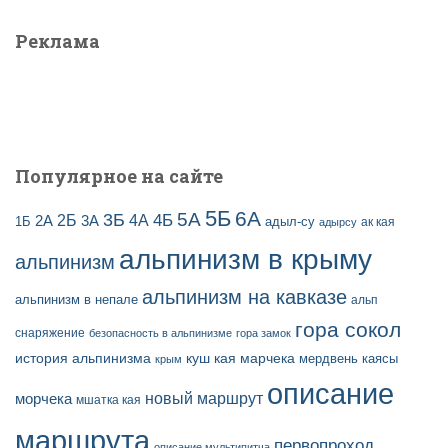
Реклама
Популярное на сайте
5Б
6А
3Б
5А
2Б
4Б
4А
2А
3А
адыл-су
1Б
ак кая
адырсу
альпинизм в крыму
альпинизм
альпинизм на кавказе
альпинизм в непале
альп
гора сокол
снаряжение
безопасность в альпинизме
гора замок
история альпинизма
куш кая
марчека
мердвень каясы
крым
описание
новый маршрут
морчека
мшатка кая
маршрута
первопроход
описание мультипитча