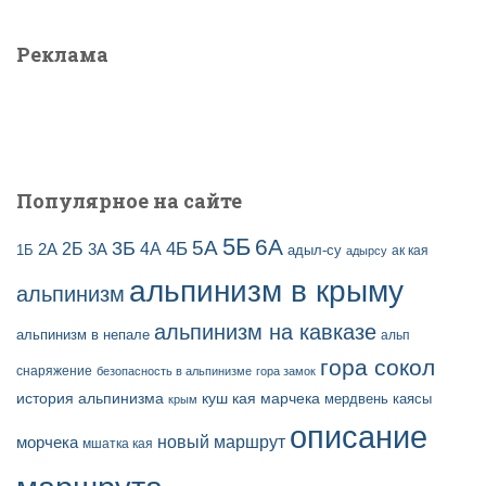
з
т
а
и
Реклама
п
:
и
с
е
й
Популярное на сайте
5Б
6А
3Б
5А
2Б
4Б
4А
2А
3А
адыл-су
1Б
ак кая
адырсу
альпинизм в крыму
альпинизм
альпинизм на кавказе
альпинизм в непале
альп
гора сокол
снаряжение
безопасность в альпинизме
гора замок
история альпинизма
куш кая
марчека
мердвень каясы
крым
описание
новый маршрут
морчека
мшатка кая