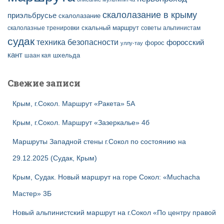
скалолазание в крыму
приэльбрусье
скалолазание
скальный маршрут
скалолазные тренировки
советы альпинистам
судак
техника безопасности
форосский
форос
уллу-тау
кант
шаан кая
шхельда
Свежие записи
Крым, г.Сокол. Маршрут «Ракета» 5А
Крым, г.Сокол. Маршрут «Зазеркалье» 4б
Маршруты Западной стены г.Сокол по состоянию на
29.12.2025 (Судак, Крым)
Крым, Судак. Новый маршрут на горе Сокол: «Muchacha
Мастер» 3Б
Новый альпинистский маршрут на г.Сокол «По центру правой