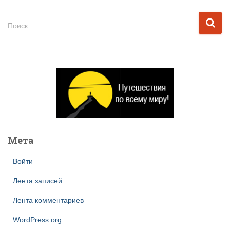
Н
Поиск…
а
й
т
и
:
Мета
Войти
Лента записей
Лента комментариев
WordPress.org