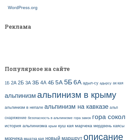
WordPress.org
Реклама
Популярное на сайте
5Б
6А
3Б
5А
2Б
4Б
4А
2А
3А
адыл-су
1Б
ак кая
адырсу
альпинизм в крыму
альпинизм
альпинизм на кавказе
альпинизм в непале
альп
гора сокол
снаряжение
безопасность в альпинизме
гора замок
история альпинизма
куш кая
марчека
мердвень каясы
крым
описание
новый маршрут
морчека
мшатка кая