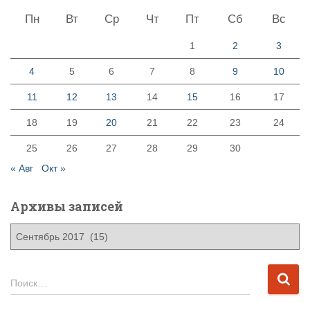
Пн
Вт
Ср
Чт
Пт
Сб
Вс
1
2
3
4
5
6
7
8
9
10
11
12
13
14
15
16
17
18
19
20
21
22
23
24
25
26
27
28
29
30
« Авг
Окт »
Архивы записей
А
р
х
и
Н
Поиск…
в
а
ы
й