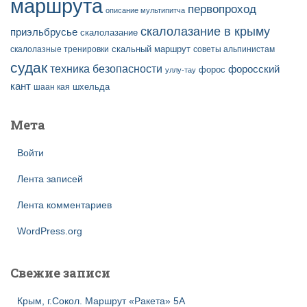
маршрута
первопроход
описание мультипитча
скалолазание в крыму
приэльбрусье
скалолазание
скальный маршрут
скалолазные тренировки
советы альпинистам
судак
техника безопасности
форосский
форос
уллу-тау
кант
шаан кая
шхельда
Мета
Войти
Лента записей
Лента комментариев
WordPress.org
Свежие записи
Крым, г.Сокол. Маршрут «Ракета» 5А