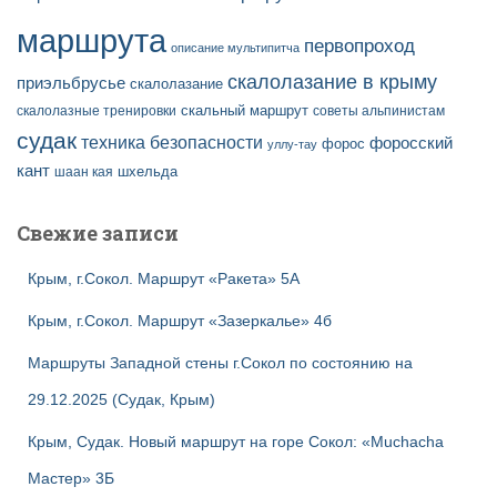
маршрута
первопроход
описание мультипитча
скалолазание в крыму
приэльбрусье
скалолазание
скальный маршрут
скалолазные тренировки
советы альпинистам
судак
техника безопасности
форосский
форос
уллу-тау
кант
шаан кая
шхельда
Свежие записи
Крым, г.Сокол. Маршрут «Ракета» 5А
Крым, г.Сокол. Маршрут «Зазеркалье» 4б
Маршруты Западной стены г.Сокол по состоянию на
29.12.2025 (Судак, Крым)
Крым, Судак. Новый маршрут на горе Сокол: «Muchacha
Мастер» 3Б