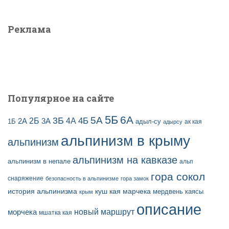
з
т
а
и
Реклама
п
:
и
с
е
й
Популярное на сайте
5Б
6А
3Б
5А
2Б
4Б
4А
2А
3А
адыл-су
1Б
ак кая
адырсу
альпинизм в крыму
альпинизм
альпинизм на кавказе
альпинизм в непале
альп
гора сокол
снаряжение
безопасность в альпинизме
гора замок
история альпинизма
куш кая
марчека
мердвень каясы
крым
описание
новый маршрут
морчека
мшатка кая