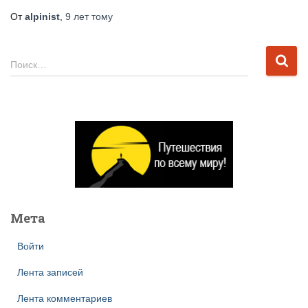
От
alpinist
,
9 лет
тому
Н
Поиск…
а
й
т
и
:
Мета
Войти
Лента записей
Лента комментариев