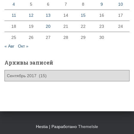
4
5
6
7
8
9
10
11
12
13
14
15
16
17
18
19
20
21
22
23
24
25
26
27
28
29
30
« Авг
Окт »
Архивы записей
А
р
х
и
в
ы
з
а
п
Hestia | Разработано
ThemeIsle
и