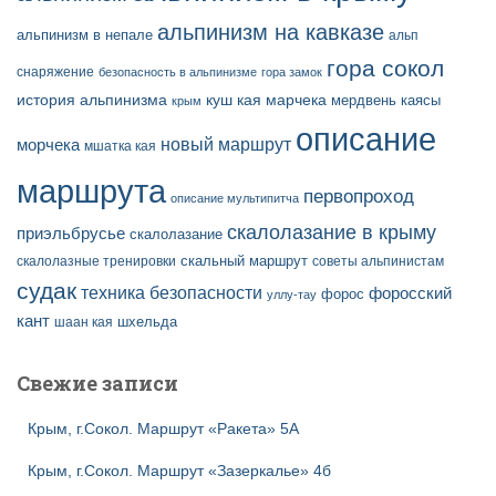
альпинизм на кавказе
альпинизм в непале
альп
гора сокол
снаряжение
безопасность в альпинизме
гора замок
история альпинизма
куш кая
марчека
мердвень каясы
крым
описание
новый маршрут
морчека
мшатка кая
маршрута
первопроход
описание мультипитча
скалолазание в крыму
приэльбрусье
скалолазание
скальный маршрут
скалолазные тренировки
советы альпинистам
судак
техника безопасности
форосский
форос
уллу-тау
кант
шаан кая
шхельда
Свежие записи
Крым, г.Сокол. Маршрут «Ракета» 5А
Крым, г.Сокол. Маршрут «Зазеркалье» 4б