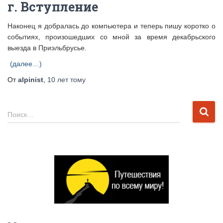
г. Вступление
Наконец я добралась до компьютера и теперь пишу коротко о
событиях, произошедших со мной за время декабрьского
выезда в Приэльбрусье.
(далее…)
От
alpinist
,
10 лет
тому
Н
Поиск…
а
й
т
и
: