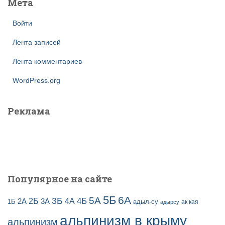
Мета
Войти
Лента записей
Лента комментариев
WordPress.org
Реклама
Популярное на сайте
5Б
6А
3Б
5А
2Б
4Б
4А
2А
3А
адыл-су
1Б
ак кая
адырсу
альпинизм в крыму
альпинизм