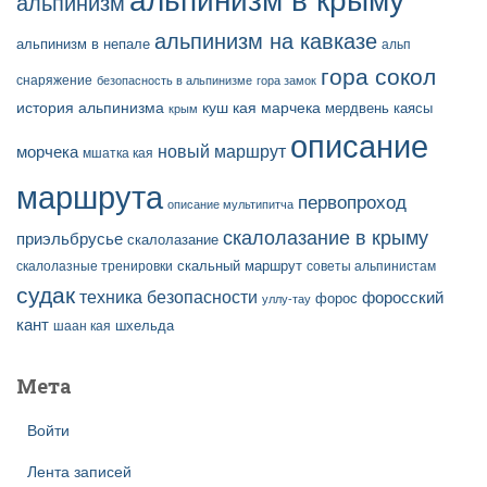
альпинизм в крыму
альпинизм
альпинизм на кавказе
альпинизм в непале
альп
гора сокол
снаряжение
безопасность в альпинизме
гора замок
история альпинизма
куш кая
марчека
мердвень каясы
крым
описание
новый маршрут
морчека
мшатка кая
маршрута
первопроход
описание мультипитча
скалолазание в крыму
приэльбрусье
скалолазание
скальный маршрут
скалолазные тренировки
советы альпинистам
судак
техника безопасности
форосский
форос
уллу-тау
кант
шаан кая
шхельда
Мета
Войти
Лента записей