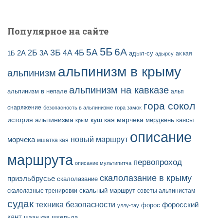
й
Популярное на сайте
5Б
6А
3Б
5А
2Б
4Б
4А
2А
3А
адыл-су
1Б
ак кая
адырсу
альпинизм в крыму
альпинизм
альпинизм на кавказе
альпинизм в непале
альп
гора сокол
снаряжение
безопасность в альпинизме
гора замок
история альпинизма
куш кая
марчека
мердвень каясы
крым
описание
новый маршрут
морчека
мшатка кая
маршрута
первопроход
описание мультипитча
скалолазание в крыму
приэльбрусье
скалолазание
скальный маршрут
скалолазные тренировки
советы альпинистам
судак
техника безопасности
форосский
форос
уллу-тау
кант
шаан кая
шхельда