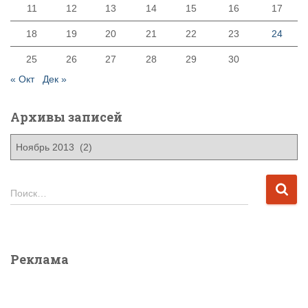
11
12
13
14
15
16
17
18
19
20
21
22
23
24
25
26
27
28
29
30
« Окт
Дек »
Архивы записей
А
р
х
и
Н
Поиск…
в
а
ы
й
з
т
а
и
Реклама
п
:
и
с
е