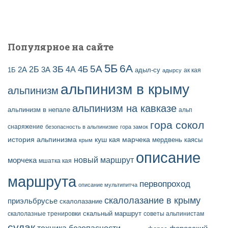
Популярное на сайте
5Б
6А
3Б
5А
2Б
4Б
4А
2А
3А
адыл-су
1Б
ак кая
адырсу
альпинизм в крыму
альпинизм
альпинизм на кавказе
альпинизм в непале
альп
гора сокол
снаряжение
безопасность в альпинизме
гора замок
история альпинизма
куш кая
марчека
мердвень каясы
крым
описание
новый маршрут
морчека
мшатка кая
маршрута
первопроход
описание мультипитча
скалолазание в крыму
приэльбрусье
скалолазание
скальный маршрут
скалолазные тренировки
советы альпинистам
судак