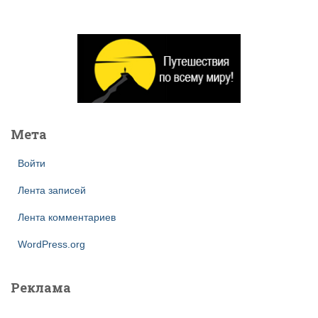
й
т
и
:
Мета
Войти
Лента записей
Лента комментариев
WordPress.org
Реклама