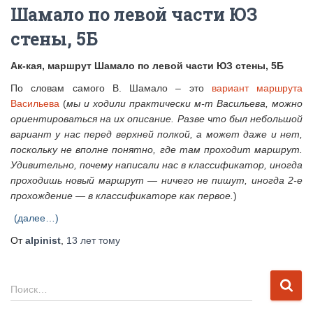
Шамало по левой части ЮЗ
стены, 5Б
Ак-кая, маршрут Шамало по левой части ЮЗ стены, 5Б
По словам самого В. Шамало – это
вариант маршрута
Васильева
(
мы и ходили практически м-т Васильева, можно
ориентироваться на их описание. Разве что был небольшой
вариант у нас перед верхней полкой, а может даже и нет,
поскольку не вполне понятно, где там проходит маршрут.
Удивительно, почему написали нас в классификатор, иногда
проходишь новый маршрут — ничего не пишут, иногда 2-е
прохождение — в классификаторе как первое.
)
(далее…)
От
alpinist
,
13 лет
тому
Н
Поиск…
а