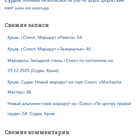
техника безопасности
форосский
форос
уллу-тау
кант
шаан кая
шхельда
Свежие записи
Крым, г.Сокол. Маршрут «Ракета» 5А
Крым, г.Сокол. Маршрут «Зазеркалье» 4б
Маршруты Западной стены г.Сокол по состоянию на
29.12.2025 (Судак, Крым)
Крым, Судак. Новый маршрут на горе Сокол: «Muchacha
Мастер» 3Б
Новый альпинистский маршрут на г.Сокол «По центру правой
груди» 5А. Судак, Крым
Свежие комментарии