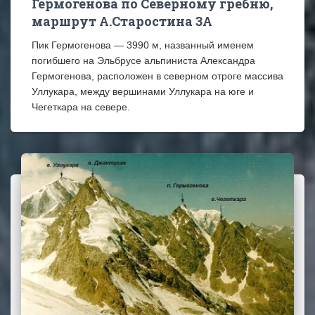
Гермогенова по Северному гребню,
маршрут А.Старостина 3А
Пик Гермогенова — 3990 м, названный именем
погибшего на Эльбрусе альпиниста Александра
Гермогенова, расположен в северном отроге массива
Уллукара, между вершинами Уллукара на юге и
Чегеткара на севере.