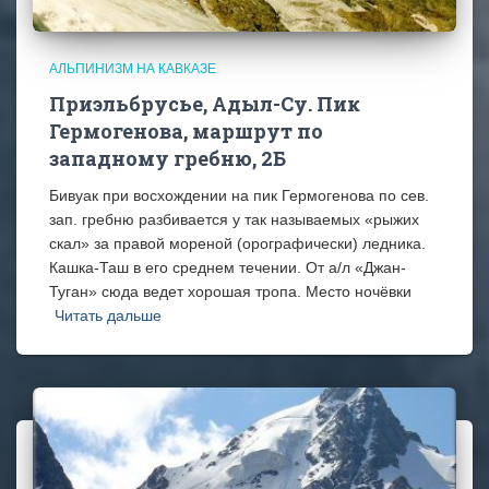
АЛЬПИНИЗМ НА КАВКАЗЕ
Приэльбрусье, Адыл-Су. Пик
Гермогенова, маршрут по
западному гребню, 2Б
Бивуак при восхождении на пик Гермогенова по сев.
зап. гребню разбивается у так называемых «рыжих
скал» за правой мореной (орографически) ледника.
Кашка-Таш в его среднем течении. От а/л «Джан-
Туган» сюда ведет хорошая тропа. Место ночёвки
Читать дальше