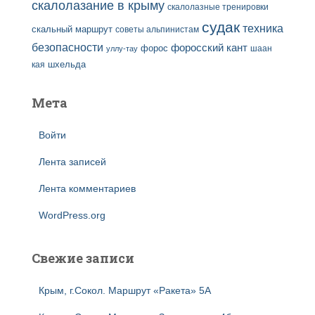
скалолазание в крыму
скалолазные тренировки
судак
техника
скальный маршрут
советы альпинистам
безопасности
форосский кант
форос
шаан
уллу-тау
кая
шхельда
Мета
Войти
Лента записей
Лента комментариев
WordPress.org
Свежие записи
Крым, г.Сокол. Маршрут «Ракета» 5А