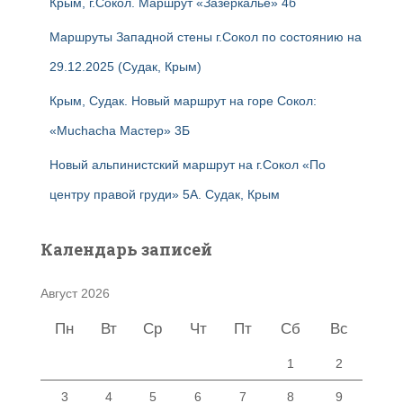
Крым, г.Сокол. Маршрут «Зазеркалье» 4б
Маршруты Западной стены г.Сокол по состоянию на
29.12.2025 (Судак, Крым)
Крым, Судак. Новый маршрут на горе Сокол:
«Muchacha Мастер» 3Б
Новый альпинистский маршрут на г.Сокол «По
центру правой груди» 5А. Судак, Крым
Календарь записей
Август 2026
Пн
Вт
Ср
Чт
Пт
Сб
Вс
1
2
3
4
5
6
7
8
9