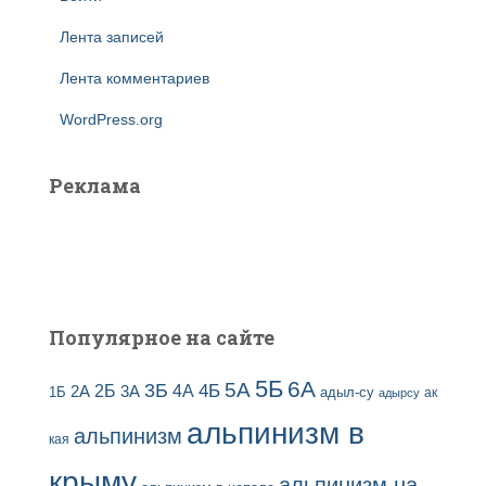
Лента записей
Лента комментариев
WordPress.org
Реклама
Популярное на сайте
5Б
6А
3Б
5А
2Б
4Б
4А
2А
3А
адыл-су
1Б
ак
адырсу
альпинизм в
альпинизм
кая
крыму
альпинизм на