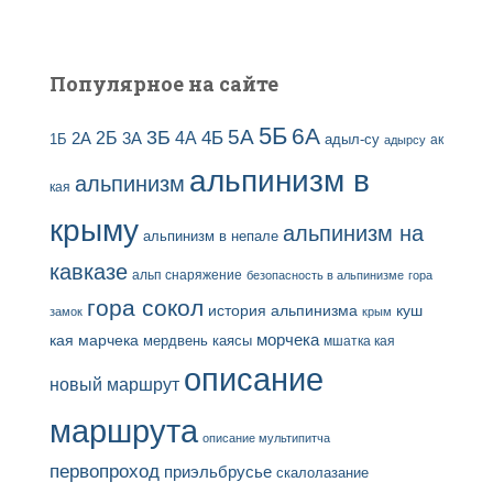
е
й
Популярное на сайте
5Б
6А
3Б
5А
2Б
4Б
4А
2А
3А
адыл-су
1Б
ак
адырсу
альпинизм в
альпинизм
кая
крыму
альпинизм на
альпинизм в непале
кавказе
альп снаряжение
безопасность в альпинизме
гора
гора сокол
история альпинизма
куш
замок
крым
кая
марчека
морчека
мердвень каясы
мшатка кая
описание
новый маршрут
маршрута
описание мультипитча
первопроход
приэльбрусье
скалолазание