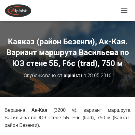
ПЕРЕ
Кавказ (район Безенги), Ак-Кая.
Вариант маршрута Васильева по
ЮЗ стене 5Б, F6с (trad), 750 м
Опубликовано от
alpinist
на
28.05.2016
Вершина
Ак-Кая
(3200 м), вариант маршрута
Васильева по ЮЗ стене 5Б, F6с (trad), 750 м (Кавказ,
район Безенги).