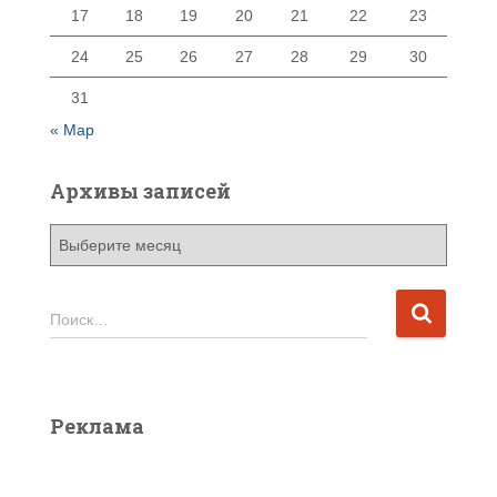
17
18
19
20
21
22
23
24
25
26
27
28
29
30
31
« Мар
Архивы записей
А
р
х
и
Н
Поиск…
в
а
ы
й
з
т
а
и
Реклама
п
:
и
с