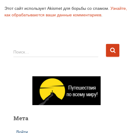
Этот сайт использует Akismet для борьбы со спамом.
Узнайте,
как обрабатываются ваши данные комментариев
.
Н
Поиск…
а
й
т
и
:
Мета
Войти