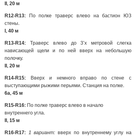
II, 20 м
R12-R13:
По полке траверс влево на бастион ЮЗ
стены.
I, 40 м
R13-R14:
Траверс влево до 3’х метровой слегка
нависающей щели и по ней вверх на небольшую
полочку.
II, 20 м
R14-R15:
Вверх и немного вправо по стене с
выступающими рыжими перьями. Станция на полке.
6a, 45 м
R15-R16:
По полке траверс влево в начало
внутреннего угла.
II, 15 м
R16-R17:
1 вариант:
вверх по внутреннему углу на