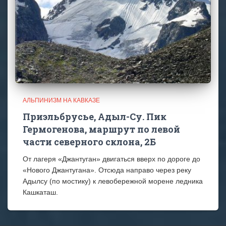
АЛЬПИНИЗМ НА КАВКАЗЕ
Приэльбрусье, Адыл-Су. Пик
Гермогенова, маршрут по левой
части северного склона, 2Б
От лагеря «Джантуган» двигаться вверх по дороге до
«Нового Джантугана». Отсюда направо через реку
Адылсу (по мостику) к левобережной морене ледника
Кашкаташ.