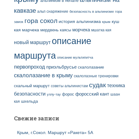
альпинизм в непале
кавказе
альп снаряжение
безопасность в альпинизме
гора
гора сокол
история альпинизма
куш
замок
крым
кая
марчека
морчека
мердвень каясы
мшатка кая
описание
новый маршрут
маршрута
описание мультипитча
первопроход
приэльбрусье
скалолазание
скалолазание в крыму
скалолазные тренировки
судак
техника
скальный маршрут
советы альпинистам
безопасности
форосский кант
форос
шаан
уллу-тау
кая
шхельда
Свежие записи
Крым, г.Сокол. Маршрут «Ракета» 5А