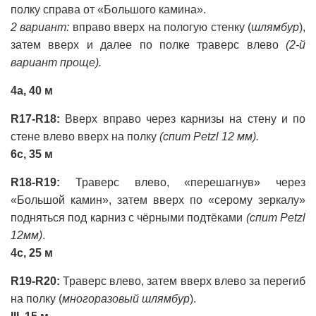
полку справа от «Большого камина».
2 вариант:
вправо вверх на пологую стенку (
шлямбур
),
затем вверх и далее по полке траверс влево
(2-й
вариант проще).
4a, 40 м
R17-R18:
Вверх вправо через карнизы на стену и по
стене влево вверх на полку
(спит Petzl 12 мм).
6с, 35 м
R18-R19:
Траверс влево, «перешагнув» через
«Большой камин», затем вверх по «серому зеркалу»
подняться под карниз с чёрными подтёками
(спит Petzl
12мм)
.
4с, 25 м
R19-R20:
Траверс влево, затем вверх влево за перегиб
на полку (
многоразовый шлямбур
).