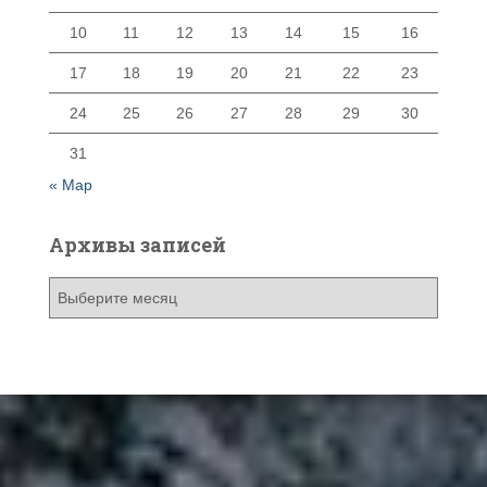
10
11
12
13
14
15
16
17
18
19
20
21
22
23
24
25
26
27
28
29
30
31
« Мар
Архивы записей
А
р
х
и
в
ы
з
а
п