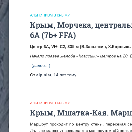
АЛЬПИНИЗМ В КРЫМУ
Крым, Морчека, централь
6А (7b+ FFA)
Центр 6А, VI+, C2, 335 м (В.Засыпкин, Х.Корны
Начало правее желоба «Классики» метров на 20. 
(далее…)
От
alpinist
,
14 лет
тому
АЛЬПИНИЗМ В КРЫМУ
Крым, Мшатка-Кая. Марш
Маршрут проходит по центру стены, пересекая се
Дальше маршрут совпадает с маршрутом «Стрелка