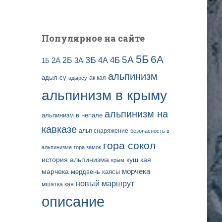
е
й
Популярное на сайте
5Б
6А
3Б
5А
2Б
4Б
4А
2А
3А
1Б
альпинизм
адыл-су
ак кая
адырсу
альпинизм в крыму
альпинизм на
альпинизм в непале
кавказе
альп снаряжение
безопасность в
гора сокол
альпинизме
гора замок
история альпинизма
куш кая
крым
марчека
морчека
мердвень каясы
новый маршрут
мшатка кая
описание