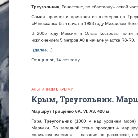
Треугольник,
Ренессанс, по «бастиону» левой част
Самая простая и приятная из шестерок на Треуг
«Ренессанс» был начат в 1993 году Михаилом Воло
В 2005 году Максим и Ольга Костровы почти 
исключением 5 метров А0 в начале участка R8-R9.
(далее…)
От
alpinist
,
14 лет
тому
АЛЬПИНИЗМ В КРЫМУ
Крым, Треугольник. Марш
Маршрут Грищенко 6А, VI, A3, 420 м
Гора Треугольник
(1000 м над уровнем моря) 
Марчеки. По западной стене проходит 4 маршру
«приключенческие» — лазание по развалюхе, сл