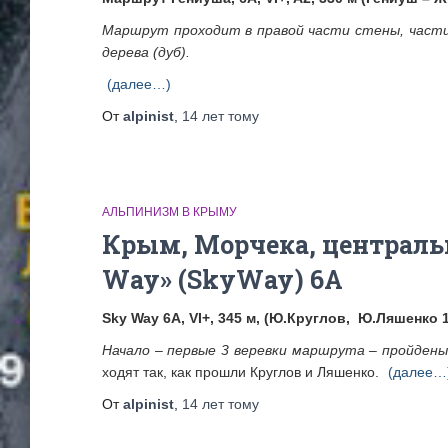
Маршрут проходит в правой части стены, части
дерева (дуб).
(далее…)
От
alpinist
,
14 лет
тому
АЛЬПИНИЗМ В КРЫМУ
Крым, Морчека, централь
Way» (SkyWay) 6А
Sky Way 6А, VI+, 345 м, (Ю.Круглов, Ю.Ляшенко 1
Начало – первые 3 веревки маршрута – пройдены
ходят так, как прошли Круглов и Ляшенко.
(далее…
От
alpinist
,
14 лет
тому