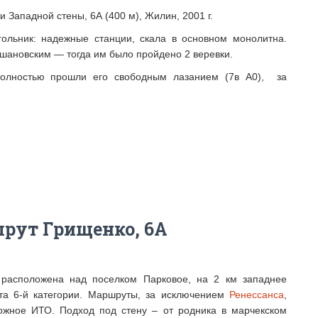
и Западной стены, 6А (400 м), Жилин, 2001 г.
ольник: надежные станции, скала в основном монолитна.
шановским — тогда им было пройдено 2 веревки.
полностью прошли его свободным лазанием (7в А0), за
рут Грищенко, 6А
расположена над поселком Парковое, на 2 км западнее
та 6-й категории. Маршруты, за исключением
Ренессанса
,
ожное ИТО. Подход под стену – от родника в марчекском