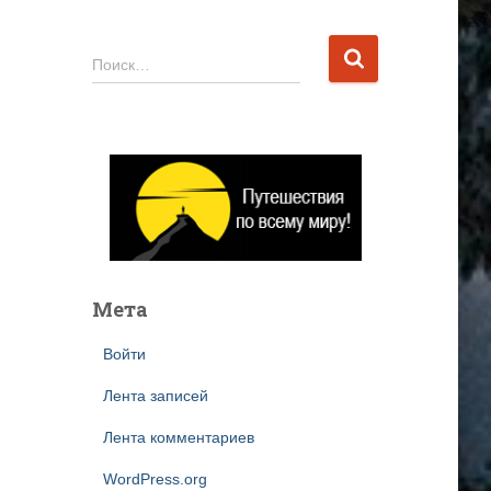
Н
Поиск…
а
й
т
и
:
Мета
Войти
Лента записей
Лента комментариев
WordPress.org