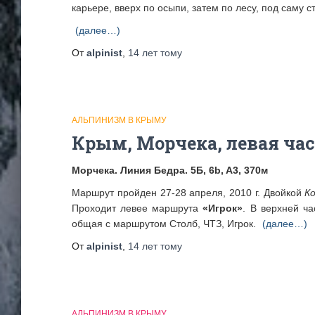
карьере, вверх по осыпи, затем по лесу, под саму с
(далее…)
От
alpinist
,
14 лет
тому
АЛЬПИНИЗМ В КРЫМУ
Крым, Морчека, левая ча
Морчека. Линия Бедра. 5Б, 6b, A3, 370м
Маршрут пройден 27-28 апреля, 2010 г. Двойкой
К
Проходит левее маршрута
«Игрок»
. В верхней ч
общая с маршрутом Столб, ЧТЗ, Игрок.
(далее…)
От
alpinist
,
14 лет
тому
АЛЬПИНИЗМ В КРЫМУ