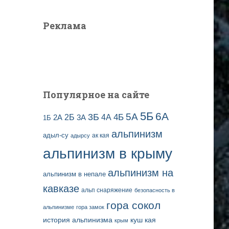
Реклама
Популярное на сайте
5Б
6А
3Б
5А
2Б
4Б
4А
2А
3А
1Б
альпинизм
адыл-су
ак кая
адырсу
альпинизм в крыму
альпинизм на
альпинизм в непале
кавказе
альп снаряжение
безопасность в
гора сокол
альпинизме
гора замок
история альпинизма
куш кая
крым