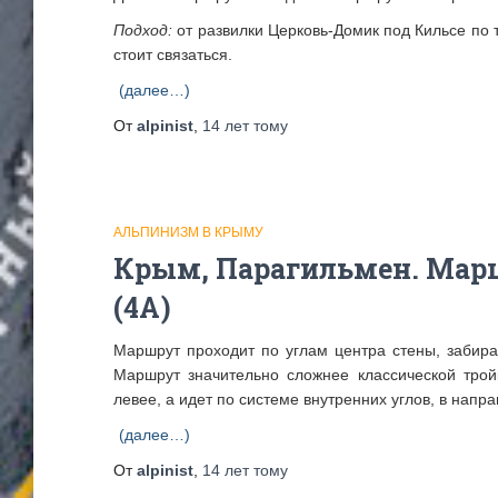
Подход:
от развилки Церковь-Домик под Кильсе по т
стоит связаться.
(далее…)
От
alpinist
,
14 лет
тому
АЛЬПИНИЗМ В КРЫМУ
Крым, Парагильмен. Марш
(4А)
Маршрут проходит по углам центра стены, забира
Маршрут значительно сложнее классической тройк
левее, а идет по системе внутренних углов, в напр
(далее…)
От
alpinist
,
14 лет
тому