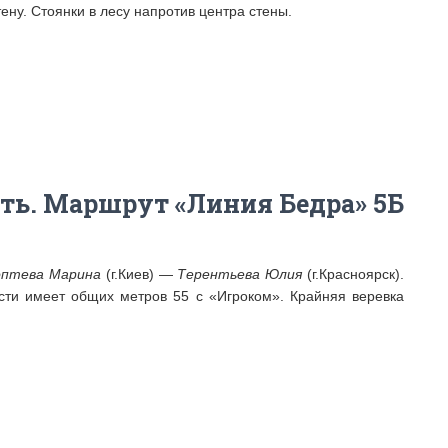
тену. Стоянки в лесу напротив центра стены.
сть. Маршрут «Линия Бедра» 5Б
оптева Марина
(г.Киев) —
Терентьева Юлия
(г.Красноярск).
асти имеет общих метров 55 с «Игроком». Крайняя веревка