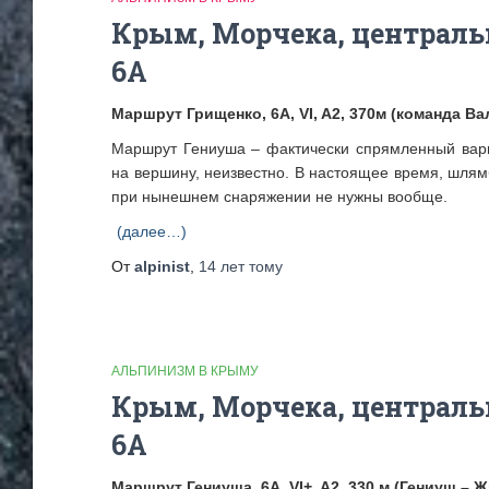
Крым, Морчека, централь
6А
Маршрут Грищенко, 6А, VI, A2, 370м
(команда Ва
Маршрут Гениуша – фактически спрямленный вар
на вершину, неизвестно. В настоящее время, шлям
при нынешнем снаряжении не нужны вообще.
(далее…)
От
alpinist
,
14 лет
тому
АЛЬПИНИЗМ В КРЫМУ
Крым, Морчека, централь
6А
Маршрут Гениуша, 6А, VI+, A2, 330 м (Гениуш – 