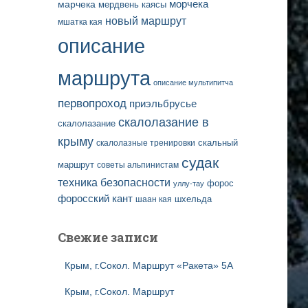
марчека
морчека
мердвень каясы
новый маршрут
мшатка кая
описание
маршрута
описание мультипитча
первопроход
приэльбрусье
скалолазание в
скалолазание
крыму
скальный
скалолазные тренировки
судак
маршрут
советы альпинистам
техника безопасности
форос
уллу-тау
форосский кант
шаан кая
шхельда
Свежие записи
Крым, г.Сокол. Маршрут «Ракета» 5А
Крым, г.Сокол. Маршрут