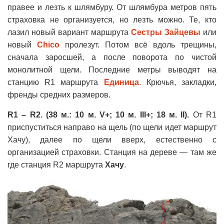
правее и лезть к шлямбуру. От шлямбура метров пять
страховка не организуется, но лезть можно. Те, кто
лазил новый вариант маршрута
Сестры Зайцевы
или
новый
Chico
пролезут. Потом всё вдоль трещины,
сначала заросшей, а после поворота по чистой
монолитной щели. Последние метры выводят на
станцию R1 маршрута
Единица
. Крючья, закладки,
френды средних размеров.
R1 – R2. (38 м.: 10 м. V+; 10 м. III+; 18 м. II).
От R1
приспуститься направо на щель (по щели идет маршрут
Хачу), далее по щели вверх, естественно с
организацией страховки. Станция на дереве — там же
где станция R2 маршрута
Хачу
.