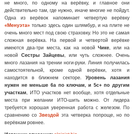
не много, по одному на верёвку, и главное они
действительно там, где нужно, иначе многие не пойдут.
Одна из верёвок напоминает четвертую верёвку
«Менуэта»
только здесь один шлямбур, и на плите не
очень много мест под свою страховку. Но это не самая
сложная верёвка. На первой и четвертой верёвке
имеются два-три места, как на новой
Чике
, или на
новой
Сестры Зайцевы
, или чуть сложнее. Очень
много лазания на трении ноги-руки. Линия получилась
самостоятельной, кроме одной верёвки, хотя и
находится в ближнем секторе.
Уровень лазания
нужен не меньше 6а по ключам, и 5с+ по другим
участкам
, ИТО участков нет вообще, хотя отдельные
места при желании ИТО-шить можно. От лидера
требуется хорошая уверенная работа с железом. По
сравнению со
Звездой
эта четверка попроще, но по
верёвкам ровнее.