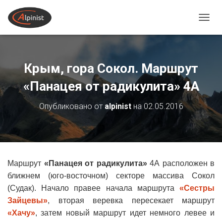
ПЕРЕ
Крым, гора Сокол. Маршрут
«Панацея от радикулита» 4А
Опубликовано от
alpinist
на
02.05.2016
Маршрут
«Панацея от радикулита»
4А расположен в
ближнем (юго-восточном) секторе массива Сокол
(Судак). Начало правее начала маршрута
«Сестры
Зайцевы»
, вторая веревка пересекает маршрут
«Хачу»
, затем новый маршрут идет немного левее и