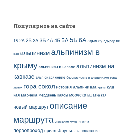
Популярное на сайте
5Б
6А
3Б
5А
2Б
4Б
4А
2А
3А
адыл-су
1Б
ак
адырсу
альпинизм в
альпинизм
кая
крыму
альпинизм на
альпинизм в непале
кавказе
альп снаряжение
безопасность в альпинизме
гора
гора сокол
история альпинизма
куш
замок
крым
кая
марчека
морчека
мердвень каясы
мшатка кая
описание
новый маршрут
маршрута
описание мультипитча
первопроход
приэльбрусье
скалолазание