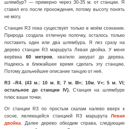
шлямбур? — примерно через 30-35 м. от станции. Я
ставил его после прохождения, потому высоту понять
не могу.
Станция R3 пока существует только в моём сознании.
Природа создала отличную полочку, осталось только
поставить один или два шлямбура. Я лез сразу на
дерево станции R3 маршрута Левая двойка. У меня
верёвка
60 метров
, хватило аккурат до дерева.
Надеюсь в ближайшее время сделать эту станцию.
Потому дальнейшее описание танцую от неё.
R3 –R4. (43 м.: 10 м. II; 7 м. III+; 10м. V+; 5 м. VI;
остальное до станции IV).
Станция на шлямбуре
плюс ваши точки.
От станции R3 по простым скалам налево вверх к
сосне, являющейся станцией R3 маршрута
Левая
двойка
. Далее дерево обходим справа, следующие