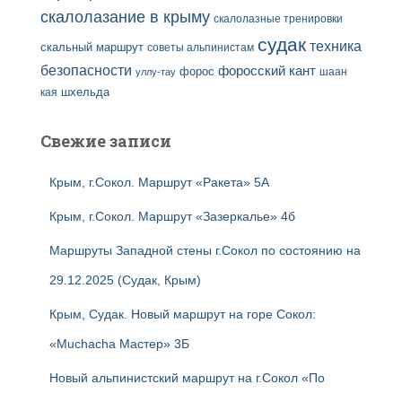
скалолазание в крыму
скалолазные тренировки
судак
техника
скальный маршрут
советы альпинистам
безопасности
форосский кант
форос
шаан
уллу-тау
кая
шхельда
Свежие записи
Крым, г.Сокол. Маршрут «Ракета» 5А
Крым, г.Сокол. Маршрут «Зазеркалье» 4б
Маршруты Западной стены г.Сокол по состоянию на
29.12.2025 (Судак, Крым)
Крым, Судак. Новый маршрут на горе Сокол:
«Muchacha Мастер» 3Б
Новый альпинистский маршрут на г.Сокол «По