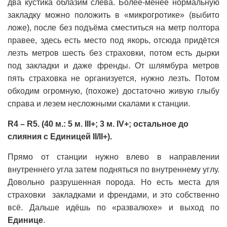
два кустика облазим слева. Более-менее нормальную
закладку можно положить в «микрогротике» (выбито
ложе), после без подъёма сместиться на метр полтора
правее, здесь есть место под якорь, отсюда придётся
лезть метров шесть без страховки, потом есть дырки
под закладки и даже френды. От шлямбура метров
пять страховка не организуется, нужно лезть. Потом
обходим огромную, (похоже) достаточно живую глыбу
справа и лезем несложными скалами к станции.
R4 – R5. (40 м.: 5 м. III+; 3 м. IV+; остальное до
слияния с Единицей II/II+).
Прямо от станции нужно влево в направлении
внутреннего угла затем подняться по внутреннему углу.
Довольно разрушенная порода. Но есть места для
страховки закладками и френдами, и это собственно
всё. Дальше идёшь по «развалюхе» и выход по
Единице
.