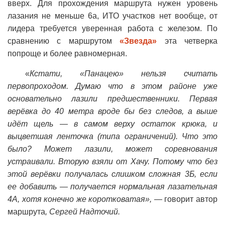
вверх. Для прохождения маршрута нужен уровень
лазания не меньше 6а, ИТО участков нет вообще, от
лидера требуется уверенная работа с железом. По
сравнению с маршрутом
«Звезда»
эта четверка
попроще и более равномерная.
«
Кстати, «Панацею» нельзя считать
первопроходом. Думаю что в этом районе уже
основательно лазили предшественники. Первая
верёвка до 40 метра вроде бы без следов, а выше
идёт щель — в самом верху остаток крюка, и
выцветшая ленточка (типа ограничений). Что это
было? Может лазили, может соревнования
устраивали. Вторую взяли от Хачу. Потому что без
этой верёвки получалась слишком сложная 3Б, если
ее добавить — получается нормальная лазательная
4А, хотя конечно же коротковатая»,
— говорит автор
маршрута
, Сергей Надточий.