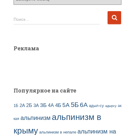
р
х
и
Н
Поиск…
в
а
ы
й
з
т
а
и
Реклама
п
:
и
с
е
й
Популярное на сайте
5Б
6А
3Б
5А
2Б
4Б
4А
2А
3А
адыл-су
1Б
ак
адырсу
альпинизм в
альпинизм
кая
крыму
альпинизм на
альпинизм в непале