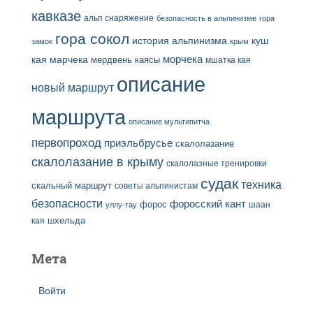
кавказе
альп снаряжение
безопасность в альпинизме
гора
гора сокол
история альпинизма
куш
замок
крым
кая
марчека
морчека
мердвень каясы
мшатка кая
описание
новый маршрут
маршрута
описание мультипитча
первопроход
приэльбрусье
скалолазание
скалолазание в крыму
скалолазные тренировки
судак
техника
скальный маршрут
советы альпинистам
безопасности
форосский кант
форос
шаан
уллу-тау
кая
шхельда
Мета
Войти