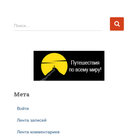
Н
Поиск…
а
й
т
и
:
Мета
Войти
Лента записей
Лента комментариев