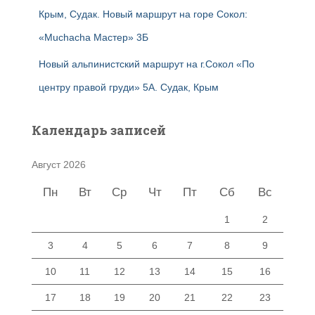
Крым, Судак. Новый маршрут на горе Сокол:
«Muchacha Мастер» 3Б
Новый альпинистский маршрут на г.Сокол «По
центру правой груди» 5А. Судак, Крым
Календарь записей
Август 2026
Пн
Вт
Ср
Чт
Пт
Сб
Вс
1
2
3
4
5
6
7
8
9
10
11
12
13
14
15
16
17
18
19
20
21
22
23