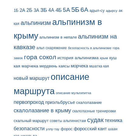
5Б
6А
3Б
5А
2Б
4Б
4А
2А
3А
адыл-су
1Б
ак
адырсу
альпинизм в
альпинизм
кая
крыму
альпинизм на
альпинизм в непале
кавказе
альп снаряжение
безопасность в альпинизме
гора
гора сокол
история альпинизма
куш
замок
крым
кая
марчека
морчека
мердвень каясы
мшатка кая
описание
новый маршрут
маршрута
описание мультипитча
первопроход
приэльбрусье
скалолазание
скалолазание в крыму
скалолазные тренировки
судак
техника
скальный маршрут
советы альпинистам
безопасности
форосский кант
форос
шаан
уллу-тау