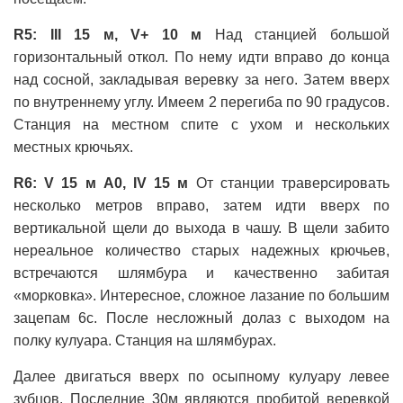
R5: III 15 м, V+ 10 м
Над станцией большой
горизонтальный откол. По нему идти вправо до конца
над сосной, закладывая веревку за него. Затем вверх
по внутреннему углу. Имеем 2 перегиба по 90 градусов.
Станция на местном спите с ухом и нескольких
местных крючьях.
R6: V 15 м A0, IV 15 м
От станции траверсировать
несколько метров вправо, затем идти вверх по
вертикальной щели до выхода в чашу. В щели забито
нереальное количество старых надежных крючьев,
встречаются шлямбура и качественно забитая
«морковка». Интересное, сложное лазание по большим
зацепам 6с. После несложный долаз с выходом на
полку кулуара. Станция на шлямбурах.
Далее двигаться вверх по осыпному кулуару левее
зубцов. Последние 30м являются пробитой веревкой