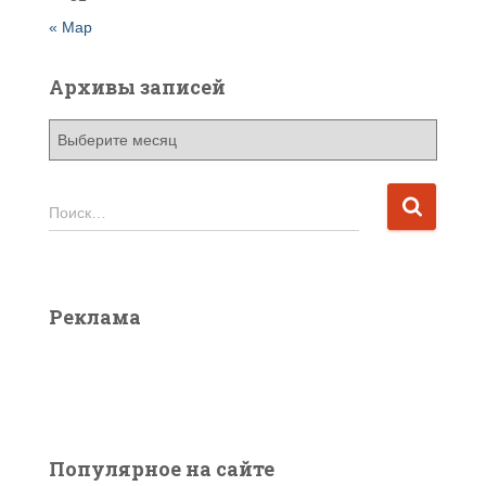
« Мар
Архивы записей
А
р
х
и
Н
Поиск…
в
а
ы
й
з
т
а
и
Реклама
п
:
и
с
е
й
Популярное на сайте