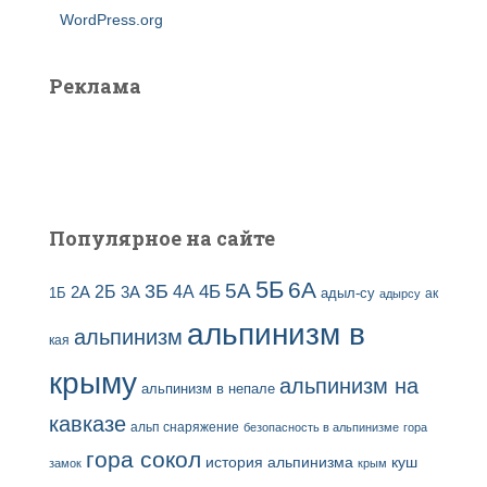
WordPress.org
Реклама
Популярное на сайте
5Б
6А
3Б
5А
2Б
4Б
4А
2А
3А
адыл-су
1Б
ак
адырсу
альпинизм в
альпинизм
кая
крыму
альпинизм на
альпинизм в непале
кавказе
альп снаряжение
безопасность в альпинизме
гора
гора сокол
история альпинизма
куш
замок
крым