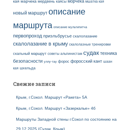
кая
марчека
морчека
мердвень каясы
мшатка кая
описание
новый маршрут
маршрута
описание мультипитча
первопроход
приэльбрусье
скалолазание
скалолазание в крыму
скалолазные тренировки
судак
техника
скальный маршрут
советы альпинистам
безопасности
форосский кант
форос
шаан
уллу-тау
кая
шхельда
Свежие записи
Крым, г.Сокол. Маршрут «Ракета» 5А
Крым, г.Сокол. Маршрут «Зазеркалье» 4б
Маршруты Западной стены г.Сокол по состоянию на
29.12.2025 (Судак, Крым)