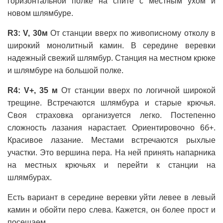
горизонтальной полке на спите с местным ухом и
новом шлямбуре.
R3: V, 30м
От станции вверх по живописному отколу в
широкий монолитный камин. В середине веревки
надежный свежий шлямбур. Станция на местном крюке
и шлямбуре на большой полке.
R4: V+, 35 м
От станции вверх по логичной широкой
трещине. Встречаются шлямбура и старые крючья.
Своя страховка организуется легко. Постепенно
сложность лазания нарастает. Ориентировочно 6б+.
Красивое лазание. Местами встречаются рыхлые
участки. Это вершина пера. На ней принять напарника
на местных крючьях и перейти к станции на
шлямбурах.
Есть вариант в середине веревки уйти левее в левый
камин и обойти перо слева. Кажется, он более прост и
посещаем.