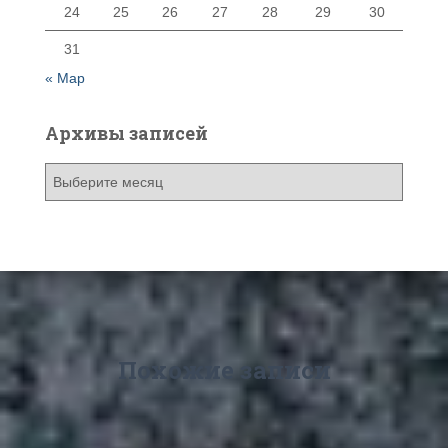
24
25
26
27
28
29
30
31
« Мар
Архивы записей
А
р
х
и
в
ы
з
а
п
Похожие записи
и
с
е
й