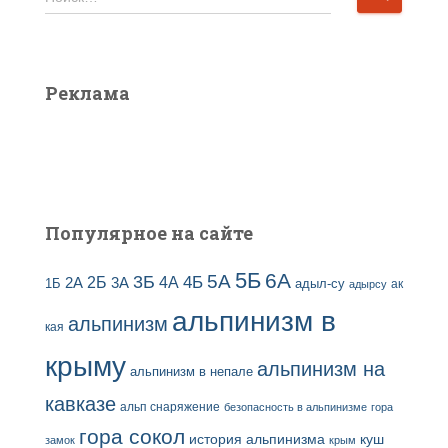
в
а
ы
й
з
т
а
и
Реклама
п
:
и
с
е
й
Популярное на сайте
5Б
6А
3Б
5А
2Б
4Б
4А
2А
3А
адыл-су
1Б
ак
адырсу
альпинизм в
альпинизм
кая
крыму
альпинизм на
альпинизм в непале
кавказе
альп снаряжение
безопасность в альпинизме
гора
гора сокол
история альпинизма
куш
замок
крым