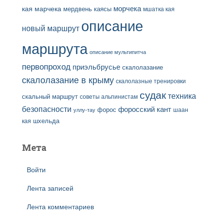
кая
марчека
морчека
мердвень каясы
мшатка кая
описание
новый маршрут
маршрута
описание мультипитча
первопроход
приэльбрусье
скалолазание
скалолазание в крыму
скалолазные тренировки
судак
техника
скальный маршрут
советы альпинистам
безопасности
форосский кант
форос
шаан
уллу-тау
кая
шхельда
Мета
Войти
Лента записей
Лента комментариев