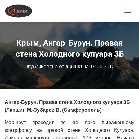
ПЕРЕ
Крым, Ангар-Бурун. Правая
стена Холодного кулуара 3Б
Опубликовано от
alpinist
на
18.06.2015
Ангар-Бурун. Правая стена Холодного кулуара 3Б
(Лапшин М.-Зубарев В. (Симферополь)
.
Маршрут проходит по не ярко выраженному
контрфорсу на правой стене Холодного Кулуара.
Длинна маршрута составляет 175 метров. Начало