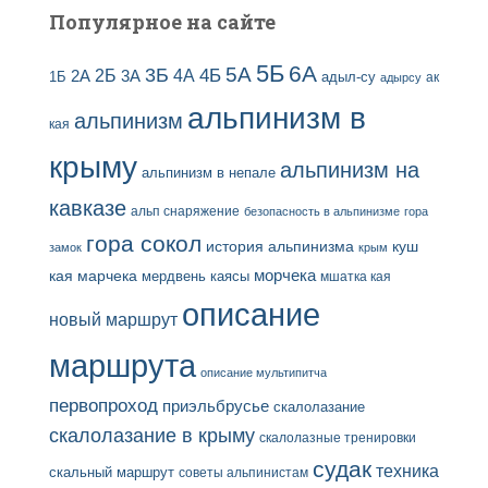
Популярное на сайте
5Б
6А
3Б
5А
2Б
4Б
4А
2А
3А
адыл-су
1Б
ак
адырсу
альпинизм в
альпинизм
кая
крыму
альпинизм на
альпинизм в непале
кавказе
альп снаряжение
безопасность в альпинизме
гора
гора сокол
история альпинизма
куш
замок
крым
кая
марчека
морчека
мердвень каясы
мшатка кая
описание
новый маршрут
маршрута
описание мультипитча
первопроход
приэльбрусье
скалолазание
скалолазание в крыму
скалолазные тренировки
судак
техника
скальный маршрут
советы альпинистам