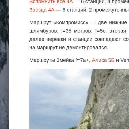
Вспомнить все 4А
— 6 станций, 4 проме
Звезда 4А
— 6 станций, 2 промежуточны
Маршрут «Компромисс» — две нижние в
шлямбуров, l=35 метров, f=5c; втора
далее верёвки и станции совпадают с
на маршрут не демонтировался.
Маршруты Змейка f=7a+,
Алиса 5Б
и Ven