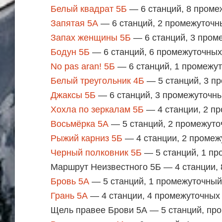
Белый квадрат 5Б
— 6 станций, 8 проме
Запятая 5А
— 6 станций, 2 промежуточн
Запах женщины 5Б
— 6 станций, 3 пром
Бодун 5Б
— 6 станций, 6 промежуточных
No pas aran! 5Б
— 6 станций, 1 промежу
Белый треугольник 4Б
— 5 станций, 3 п
Джаксы 5Б
— 6 станций, 3 промежуточн
Хохла по зеркалам 5Б
— 4 станции, 2 п
Восьмёрка 5А
— 5 станций, 2 промежут
Рыжий карниз 5Б
— 4 станции, 2 проме
Черный полковник 5Б
— 5 станций, 1 п
Маршрут Неизвестного 5Б — 4 станции,
Бровь 5А
— 5 станций, 1 промежуточный
Грань 5А
— 4 станции, 4 промежуточных
Щель правее Брови 5А — 5 станций, пр