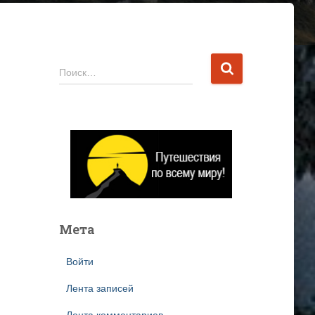
Н
Поиск…
а
й
т
и
:
Мета
Войти
Лента записей