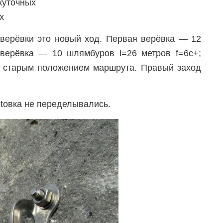
жуточных
х
ерёвки это новый ход. Первая верёвка — 12
я верёвка — 10 шлямбуров l=26 метров f=6c+;
о старым положением маршрута. Правый заход
toвка не переделывались.