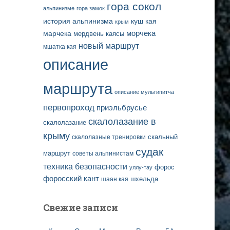
гора сокол
альпинизме
гора замок
история альпинизма
куш кая
крым
марчека
морчека
мердвень каясы
новый маршрут
мшатка кая
описание
маршрута
описание мультипитча
первопроход
приэльбрусье
скалолазание в
скалолазание
крыму
скальный
скалолазные тренировки
судак
маршрут
советы альпинистам
техника безопасности
форос
уллу-тау
форосский кант
шаан кая
шхельда
Свежие записи