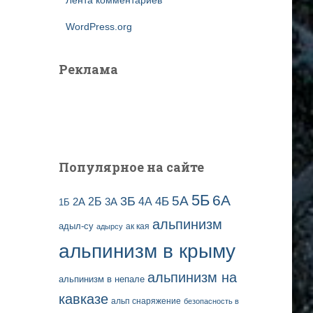
Лента комментариев
WordPress.org
Реклама
Популярное на сайте
5Б
6А
3Б
5А
2Б
4Б
4А
2А
3А
1Б
альпинизм
адыл-су
ак кая
адырсу
альпинизм в крыму
альпинизм на
альпинизм в непале
кавказе
альп снаряжение
безопасность в