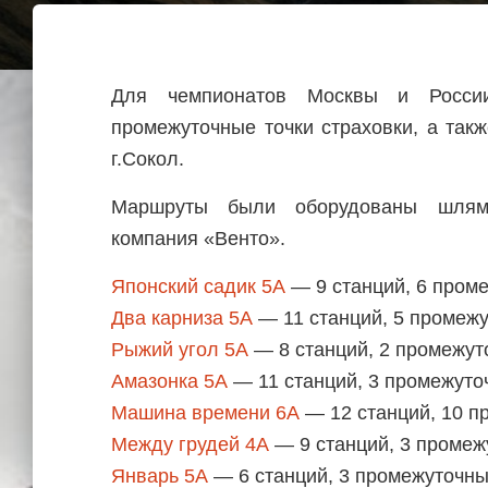
Для чемпионатов Москвы и Росси
промежуточные точки страховки, а та
г.Сокол.
Маршруты были оборудованы шлямб
компания «Венто».
Японский садик 5А
— 9 станций, 6 пром
Два карниза 5А
— 11 станций, 5 промежу
Рыжий угол 5А
— 8 станций, 2 промежут
Амазонка 5А
— 11 станций, 3 промежуто
Машина времени 6А
— 12 станций, 10 п
Между грудей 4А
— 9 станций, 3 промеж
Январь 5А
— 6 станций, 3 промежуточны