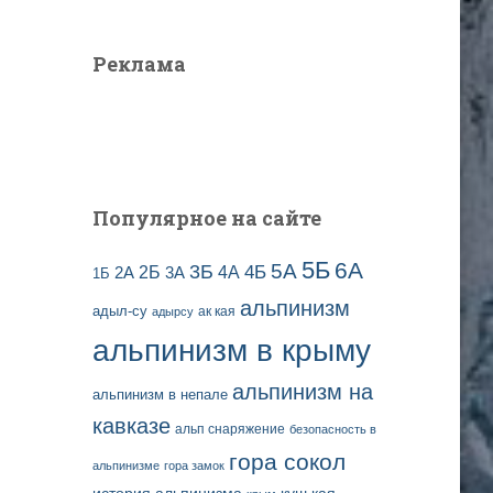
з
т
а
и
Реклама
п
:
и
с
е
й
Популярное на сайте
5Б
6А
3Б
5А
2Б
4Б
4А
2А
3А
1Б
альпинизм
адыл-су
ак кая
адырсу
альпинизм в крыму
альпинизм на
альпинизм в непале
кавказе
альп снаряжение
безопасность в
гора сокол
альпинизме
гора замок