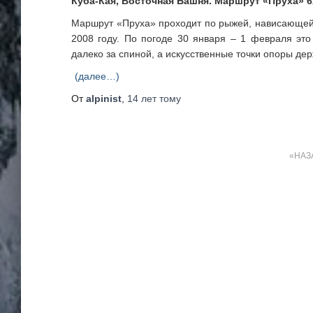
Куба-Кая, Восточная Башня. Маршрут «Пруха» 6
Маршрут «Пруха» проходит по рыжей, нависающе
2008 году. По погоде 30 января – 1 февраля эт
далеко за спиной, а искусственные точки опоры держ
(далее…)
От
alpinist
,
14 лет
тому
Пагинация
НАЗ
записей