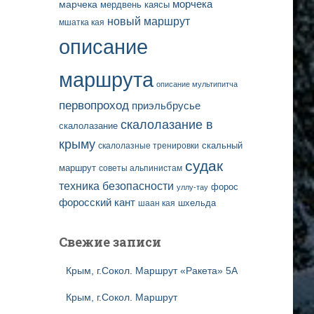
марчека
морчека
мердвень каясы
новый маршрут
мшатка кая
описание
маршрута
описание мультипитча
первопроход
приэльбрусье
скалолазание в
скалолазание
крыму
скальный
скалолазные тренировки
судак
маршрут
советы альпинистам
техника безопасности
форос
уллу-тау
форосский кант
шаан кая
шхельда
Свежие записи
Крым, г.Сокол. Маршрут «Ракета» 5А
Крым, г.Сокол. Маршрут