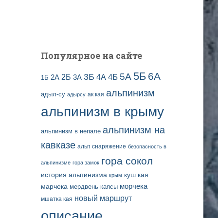
и
с
е
й
Популярное на сайте
5Б
6А
3Б
5А
2Б
4Б
4А
2А
3А
1Б
альпинизм
адыл-су
ак кая
адырсу
альпинизм в крыму
альпинизм на
альпинизм в непале
кавказе
альп снаряжение
безопасность в
гора сокол
альпинизме
гора замок
история альпинизма
куш кая
крым
марчека
морчека
мердвень каясы
новый маршрут
мшатка кая
описание