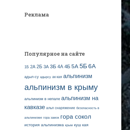
Реклама
Популярное на сайте
5Б
6А
3Б
5А
2Б
4Б
4А
2А
3А
1Б
альпинизм
адыл-су
ак кая
адырсу
альпинизм в крыму
альпинизм на
альпинизм в непале
кавказе
альп снаряжение
безопасность в
гора сокол
альпинизме
гора замок
история альпинизма
куш кая
крым