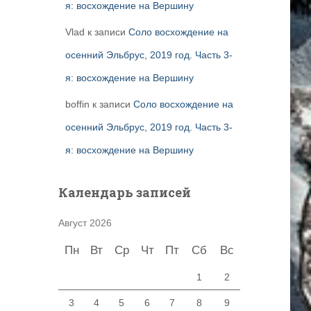
я: восхождение на Вершину
Vlad
к записи
Соло восхождение на
осенний Эльбрус, 2019 год. Часть 3-
я: восхождение на Вершину
boffin
к записи
Соло восхождение на
осенний Эльбрус, 2019 год. Часть 3-
я: восхождение на Вершину
Календарь записей
Август 2026
Пн
Вт
Ср
Чт
Пт
Сб
Вс
1
2
3
4
5
6
7
8
9