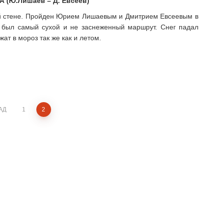
А (Ю.Лишаев – Д. Евсеев)
й стене. Пройден Юрием Лишаевым и Дмитрием Евсеевым в
о был самый сухой и не заснеженный маршрут. Снег падал
ат в мороз так же как и летом.
АД
1
2