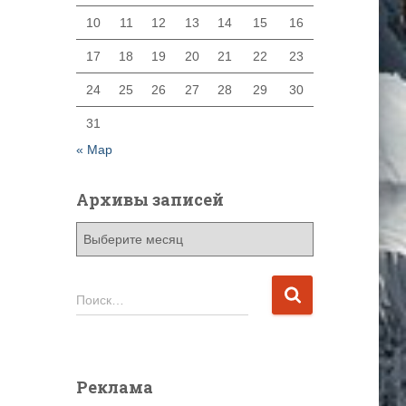
10
11
12
13
14
15
16
17
18
19
20
21
22
23
24
25
26
27
28
29
30
31
« Мар
Архивы записей
А
р
х
и
Н
Поиск…
в
а
ы
й
з
т
а
и
Реклама
п
: