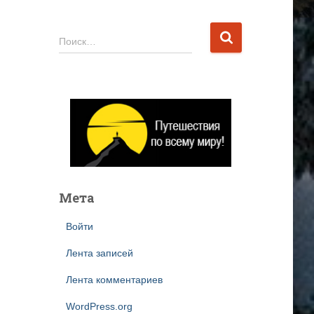
Н
Поиск…
а
й
т
и
:
Мета
Войти
Лента записей
Лента комментариев
WordPress.org