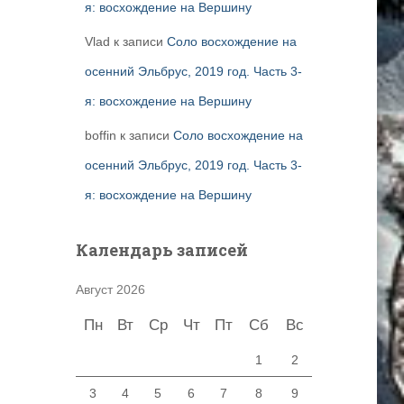
я: восхождение на Вершину
Vlad
к записи
Соло восхождение на
осенний Эльбрус, 2019 год. Часть 3-
я: восхождение на Вершину
boffin
к записи
Соло восхождение на
осенний Эльбрус, 2019 год. Часть 3-
я: восхождение на Вершину
Календарь записей
Август 2026
Пн
Вт
Ср
Чт
Пт
Сб
Вс
1
2
3
4
5
6
7
8
9