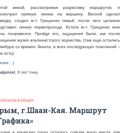
лгой зимой, рассматривая разрисовку маршрутов, я
исмотрел прямую линию на вершину. Весной сделал
зведку, сходил м-т. Грищенко левый, после чего целиком
едставил линию первопрохода. Кстати м-т. Грищенко мне
ень понравился. Пройдя его, ощущения были, как после
сещения музея альпинистского зодчества, (там еще остались
ямбура со времен Зенита, и всех последующих поколений –
е есть).
алее…)
alpinist
,
8 лет
тому
ЬПИНИЗМ В КРЫМУ
рым, г.Шаан-Кая. Маршрут
Графика»
годня в крымских горах осталось совсем мало места для