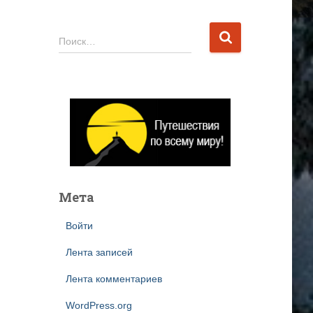
Н
Поиск…
а
й
т
и
:
Мета
Войти
Лента записей
Лента комментариев
WordPress.org