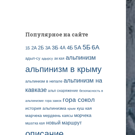
и
с
е
й
Популярное на сайте
5Б
6А
3Б
5А
2Б
4Б
4А
2А
3А
1Б
альпинизм
адыл-су
ак кая
адырсу
альпинизм в крыму
альпинизм на
альпинизм в непале
кавказе
альп снаряжение
безопасность в
гора сокол
альпинизме
гора замок
история альпинизма
куш кая
крым
марчека
морчека
мердвень каясы
новый маршрут
мшатка кая
описание