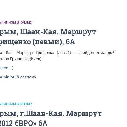
ЬПИНИЗМ В КРЫМУ
рым, Шаан-Кая. Маршрут
рищенко (левый), 6А
ан-Кая. Маршрут Грищенко (левый) – пройден командой
ктора Грищенко (Киев).
алее…)
alpinist
,
8 лет
тому
ЬПИНИЗМ В КРЫМУ
рым, г.Шаан-Кая. Маршрут
2012 €ВРО» 6А