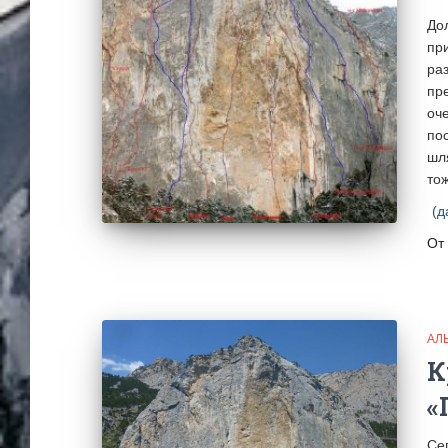
До
пр
ра
пр
оч
по
шл
тож
(д
От
АЛ
К
«
Се