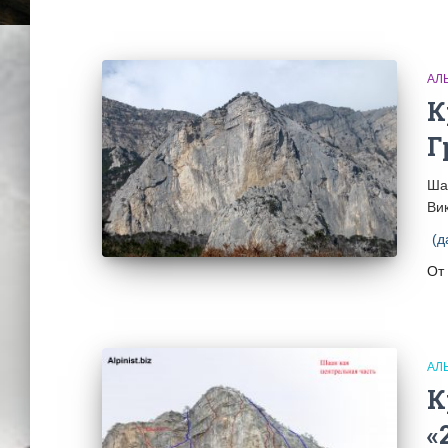
АЛ
К
Г
Ша
Ви
(д
От
АЛ
К
«