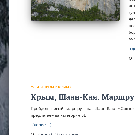
ин
ку
де
по
бе
вм
(д
От
АЛЬПИНИЗМ В КРЫМУ
Крым, Шаан-Кая. Маршрут
Пройден новый маршрут на Шаан-Каю «Синтез
предлагаемая категория 5Б
(далее…)
От
alpinist
,
10 лет
тому