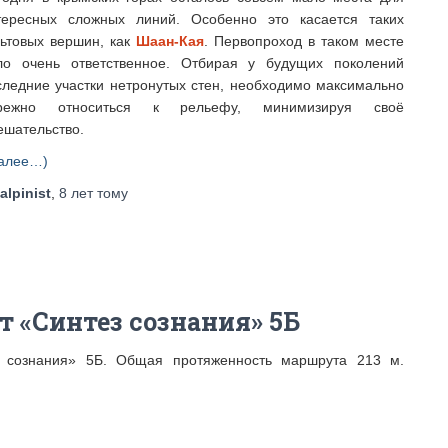
тересных сложных линий. Особенно это касается таких
льтовых вершин, как
Шаан-Кая
. Первопроход в таком месте
ло очень ответственное. Отбирая у будущих поколений
следние участки нетронутых стен, необходимо максимально
режно относиться к рельефу, минимизируя своё
ешательство.
алее…)
alpinist
,
8 лет
тому
 «Синтез сознания» 5Б
 сознания» 5Б. Общая протяженность маршрута 213 м.