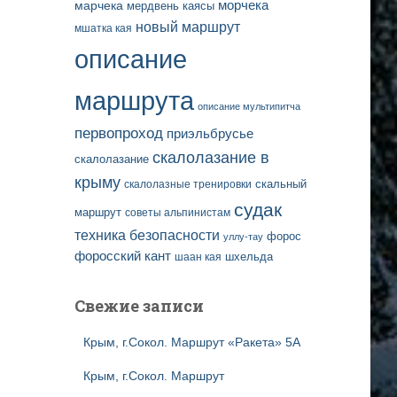
марчека
морчека
мердвень каясы
новый маршрут
мшатка кая
описание
маршрута
описание мультипитча
первопроход
приэльбрусье
скалолазание в
скалолазание
крыму
скальный
скалолазные тренировки
судак
маршрут
советы альпинистам
техника безопасности
форос
уллу-тау
форосский кант
шаан кая
шхельда
Свежие записи
Крым, г.Сокол. Маршрут «Ракета» 5А
Крым, г.Сокол. Маршрут