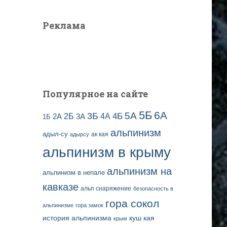
Реклама
Популярное на сайте
5Б
6А
3Б
5А
2Б
4Б
4А
2А
3А
1Б
альпинизм
адыл-су
ак кая
адырсу
альпинизм в крыму
альпинизм на
альпинизм в непале
кавказе
альп снаряжение
безопасность в
гора сокол
альпинизме
гора замок
история альпинизма
куш кая
крым