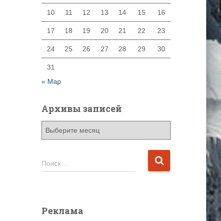
10
11
12
13
14
15
16
17
18
19
20
21
22
23
24
25
26
27
28
29
30
31
« Мар
Архивы записей
А
р
х
и
Н
Поиск…
в
а
ы
й
з
т
а
и
Реклама
п
: