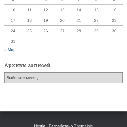
10
11
12
13
14
15
16
17
18
19
20
21
22
23
24
25
26
27
28
29
30
31
« Мар
Архивы записей
А
р
х
и
в
ы
з
а
п
Hestia | Разработано
ThemeIsle