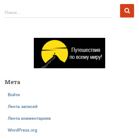
Н
Поиск…
а
й
т
и
:
Мета
Войти
Лента записей
Лента комментариев
WordPress.org