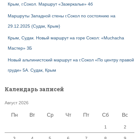
Крым, г.Сокол. Маршрут «Зазеркалье» 4б
Маршруты Западной стены г.Сокол по состоянию на
29.12.2025 (Судак, Крым)
Крым, Судак. Новый маршрут на горе Сокол: «Muchacha
Мастер» 3Б
Новый альпинистский маршрут на г.Сокол «По центру правой
груди» 5А. Судак, Крым
Календарь записей
Август 2026
Пн
Вт
Ср
Чт
Пт
Сб
Вс
1
2
3
4
5
6
7
8
9