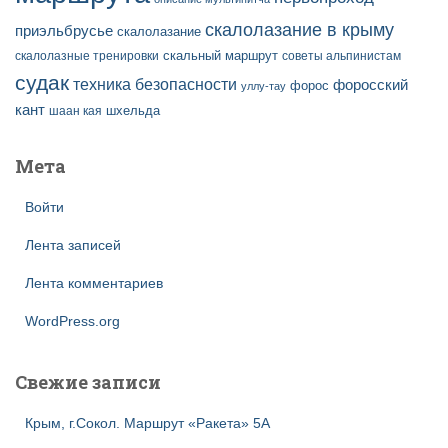
скалолазание в крыму
приэльбрусье
скалолазание
скальный маршрут
скалолазные тренировки
советы альпинистам
судак
техника безопасности
форосский
форос
уллу-тау
кант
шаан кая
шхельда
Мета
Войти
Лента записей
Лента комментариев
WordPress.org
Свежие записи
Крым, г.Сокол. Маршрут «Ракета» 5А