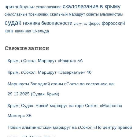
скалолазание в крыму
приэльбрусье
скалолазание
скальный маршрут
скалолазные тренировки
советы альпинистам
судак
техника безопасности
форосский
форос
уллу-тау
кант
шаан кая
шхельда
Свежие записи
Крым, г.Сокол. Маршрут «Ракета» 5А
Крым, г.Сокол. Маршрут «Зазеркалье» 4б
Маршруты Западной стены г.Сокол по состоянию на
29.12.2025 (Судак, Крым)
Крым, Судак. Новый маршрут на горе Сокол: «Muchacha
Мастер» 3Б
Новый альпинистский маршрут на г.Сокол «По центру правой