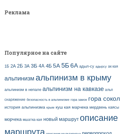
з
т
а
и
Реклама
п
:
и
с
е
й
Популярное на сайте
5Б
6А
3Б
5А
2Б
4Б
4А
2А
3А
адыл-су
1Б
ак кая
адырсу
альпинизм в крыму
альпинизм
альпинизм на кавказе
альпинизм в непале
альп
гора сокол
снаряжение
безопасность в альпинизме
гора замок
история альпинизма
куш кая
марчека
мердвень каясы
крым
описание
новый маршрут
морчека
мшатка кая
маршрута
первопроход
описание мультипитча