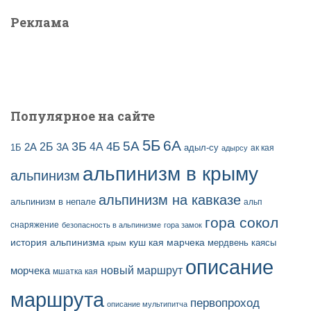
Реклама
Популярное на сайте
5Б
6А
3Б
5А
2Б
4Б
4А
2А
3А
адыл-су
1Б
ак кая
адырсу
альпинизм в крыму
альпинизм
альпинизм на кавказе
альпинизм в непале
альп
гора сокол
снаряжение
безопасность в альпинизме
гора замок
история альпинизма
куш кая
марчека
мердвень каясы
крым
описание
новый маршрут
морчека
мшатка кая
маршрута
первопроход
описание мультипитча