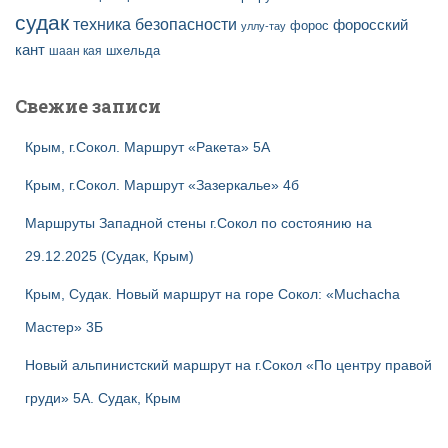
судак
техника безопасности
форосский
форос
уллу-тау
кант
шаан кая
шхельда
Свежие записи
Крым, г.Сокол. Маршрут «Ракета» 5А
Крым, г.Сокол. Маршрут «Зазеркалье» 4б
Маршруты Западной стены г.Сокол по состоянию на
29.12.2025 (Судак, Крым)
Крым, Судак. Новый маршрут на горе Сокол: «Muchacha
Мастер» 3Б
Новый альпинистский маршрут на г.Сокол «По центру правой
груди» 5А. Судак, Крым