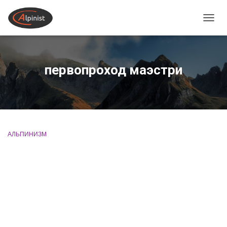
ПЕРЕ
первопроход маэстри
АЛЬПИНИЗМ