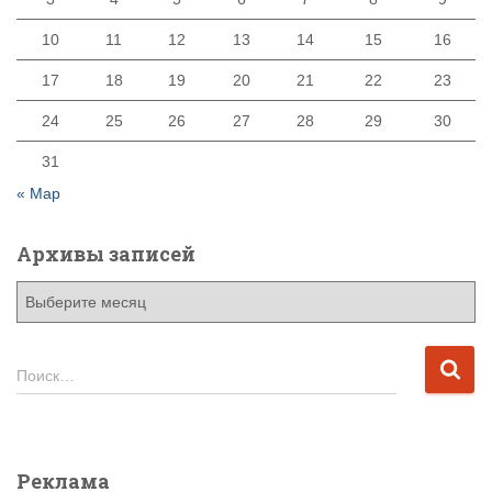
10
11
12
13
14
15
16
17
18
19
20
21
22
23
24
25
26
27
28
29
30
31
« Мар
Архивы записей
А
р
х
и
Н
Поиск…
в
а
ы
й
з
т
а
и
Реклама
п
: