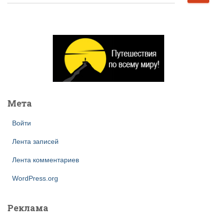
а
й
т
и
:
Мета
Войти
Лента записей
Лента комментариев
WordPress.org
Реклама