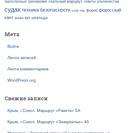
скальный маршрут
скалолазные тренировки
советы альпинистам
судак
техника безопасности
форосский
форос
уллу-тау
кант
шаан кая
шхельда
Мета
Войти
Лента записей
Лента комментариев
WordPress.org
Свежие записи
Крым, г.Сокол. Маршрут «Ракета» 5А
Крым, г.Сокол. Маршрут «Зазеркалье» 4б