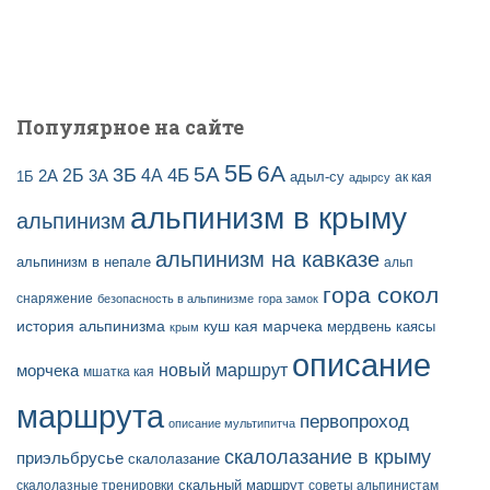
Популярное на сайте
5Б
6А
3Б
5А
2Б
4Б
4А
2А
3А
адыл-су
1Б
ак кая
адырсу
альпинизм в крыму
альпинизм
альпинизм на кавказе
альпинизм в непале
альп
гора сокол
снаряжение
безопасность в альпинизме
гора замок
история альпинизма
куш кая
марчека
мердвень каясы
крым
описание
новый маршрут
морчека
мшатка кая
маршрута
первопроход
описание мультипитча
скалолазание в крыму
приэльбрусье
скалолазание
скальный маршрут
скалолазные тренировки
советы альпинистам