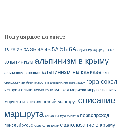
и
с
е
й
Популярное на сайте
5Б
6А
3Б
5А
2Б
4Б
4А
2А
3А
адыл-су
1Б
ак кая
адырсу
альпинизм в крыму
альпинизм
альпинизм на кавказе
альпинизм в непале
альп
гора сокол
снаряжение
безопасность в альпинизме
гора замок
история альпинизма
куш кая
марчека
мердвень каясы
крым
описание
новый маршрут
морчека
мшатка кая
маршрута
первопроход
описание мультипитча
скалолазание в крыму
приэльбрусье
скалолазание