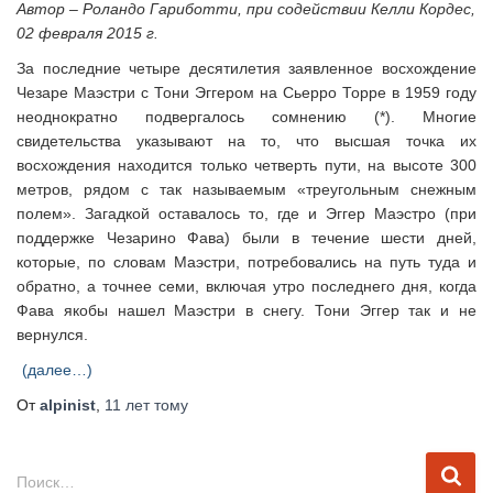
Автор – Роландо Гариботти, при содействии Келли Кордес,
02 февраля 2015 г.
За последние четыре десятилетия заявленное восхождение
Чезаре Маэстри с Тони Эггером на Сьерро Торре в 1959 году
неоднократно подвергалось сомнению (*). Многие
свидетельства указывают на то, что высшая точка их
восхождения находится только четверть пути, на высоте 300
метров, рядом с так называемым «треугольным снежным
полем». Загадкой оставалось то, где и Эггер Маэстро (при
поддержке Чезарино Фава) были в течение шести дней,
которые, по словам Маэстри, потребовались на путь туда и
обратно, а точнее семи, включая утро последнего дня, когда
Фава якобы нашел Маэстри в снегу. Тони Эггер так и не
вернулся.
(далее…)
От
alpinist
,
11 лет
тому
Н
Поиск…