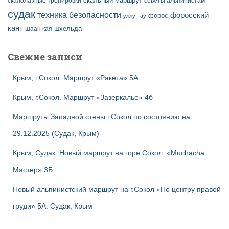
скальный маршрут
скалолазные тренировки
советы альпинистам
судак
техника безопасности
форосский
форос
уллу-тау
кант
шаан кая
шхельда
Свежие записи
Крым, г.Сокол. Маршрут «Ракета» 5А
Крым, г.Сокол. Маршрут «Зазеркалье» 4б
Маршруты Западной стены г.Сокол по состоянию на
29.12.2025 (Судак, Крым)
Крым, Судак. Новый маршрут на горе Сокол: «Muchacha
Мастер» 3Б
Новый альпинистский маршрут на г.Сокол «По центру правой
груди» 5А. Судак, Крым