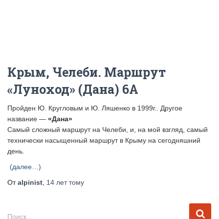
Крым, Челеби. Маршрут
«Луноход» (Дана) 6А
Пройден Ю. Кругловым и Ю. Ляшенко в 1999г.. Другое
название —
«Дана»
Самый сложный маршрут на Челеби, и, на мой взгляд, самый
технически насыщенный маршрут в Крыму на сегодняшний
день.
(далее…)
От
alpinist
,
14 лет
тому
Н
Поиск…