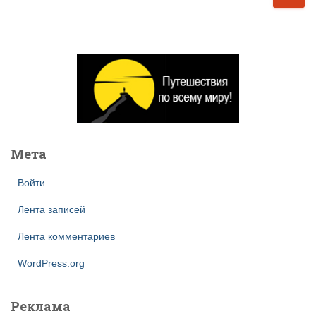
а
й
т
и
:
Мета
Войти
Лента записей
Лента комментариев
WordPress.org
Реклама