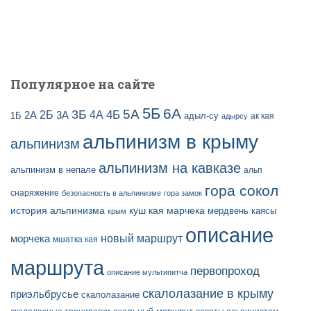
Популярное на сайте
5Б
6А
3Б
5А
2Б
4Б
4А
2А
3А
адыл-су
1Б
ак кая
адырсу
альпинизм в крыму
альпинизм
альпинизм на кавказе
альпинизм в непале
альп
гора сокол
снаряжение
безопасность в альпинизме
гора замок
история альпинизма
куш кая
марчека
мердвень каясы
крым
описание
новый маршрут
морчека
мшатка кая
маршрута
первопроход
описание мультипитча
скалолазание в крыму
приэльбрусье
скалолазание