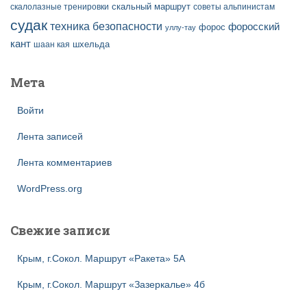
скальный маршрут
скалолазные тренировки
советы альпинистам
судак
техника безопасности
форосский
форос
уллу-тау
кант
шаан кая
шхельда
Мета
Войти
Лента записей
Лента комментариев
WordPress.org
Свежие записи
Крым, г.Сокол. Маршрут «Ракета» 5А
Крым, г.Сокол. Маршрут «Зазеркалье» 4б