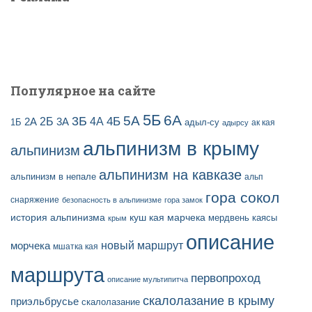
:
и
с
е
й
Популярное на сайте
5Б
6А
3Б
5А
2Б
4Б
4А
2А
3А
адыл-су
1Б
ак кая
адырсу
альпинизм в крыму
альпинизм
альпинизм на кавказе
альпинизм в непале
альп
гора сокол
снаряжение
безопасность в альпинизме
гора замок
история альпинизма
куш кая
марчека
мердвень каясы
крым
описание
новый маршрут
морчека
мшатка кая
маршрута
первопроход
описание мультипитча
скалолазание в крыму
приэльбрусье
скалолазание