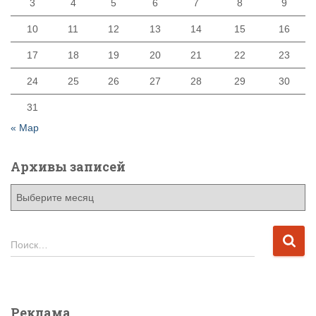
3
4
5
6
7
8
9
10
11
12
13
14
15
16
17
18
19
20
21
22
23
24
25
26
27
28
29
30
31
« Мар
Архивы записей
А
р
х
и
Н
Поиск…
в
а
ы
й
з
т
а
и
Реклама
п