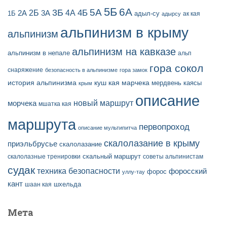
5Б
6А
3Б
5А
2Б
4Б
4А
2А
3А
адыл-су
1Б
ак кая
адырсу
альпинизм в крыму
альпинизм
альпинизм на кавказе
альпинизм в непале
альп
гора сокол
снаряжение
безопасность в альпинизме
гора замок
история альпинизма
куш кая
марчека
мердвень каясы
крым
описание
новый маршрут
морчека
мшатка кая
маршрута
первопроход
описание мультипитча
скалолазание в крыму
приэльбрусье
скалолазание
скальный маршрут
скалолазные тренировки
советы альпинистам
судак
техника безопасности
форосский
форос
уллу-тау
кант
шаан кая
шхельда
Мета