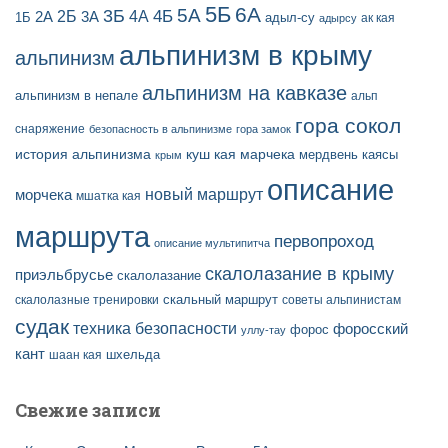
5Б
6А
3Б
5А
2Б
4Б
4А
2А
3А
адыл-су
1Б
ак кая
адырсу
альпинизм в крыму
альпинизм
альпинизм на кавказе
альпинизм в непале
альп
гора сокол
снаряжение
безопасность в альпинизме
гора замок
история альпинизма
куш кая
марчека
мердвень каясы
крым
описание
новый маршрут
морчека
мшатка кая
маршрута
первопроход
описание мультипитча
скалолазание в крыму
приэльбрусье
скалолазание
скальный маршрут
скалолазные тренировки
советы альпинистам
судак
техника безопасности
форосский
форос
уллу-тау
кант
шаан кая
шхельда
Свежие записи