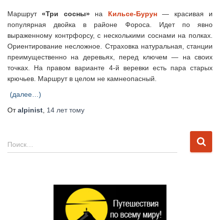
Маршрут
«Три сосны»
на
Кильсе-Бурун
— красивая и
популярная двойка в районе Фороса. Идет по явно
выраженному контрфорсу, с несколькими соснами на полках.
Ориентирование несложное. Страховка натуральная, станции
преимущественно на деревьях, перед ключем — на своих
точках. На правом варианте 4-й веревки есть пара старых
крючьев. Маршрут в целом не камнеопасный.
(далее…)
От
alpinist
,
14 лет
тому
Н
Поиск…
а
й
т
и
: