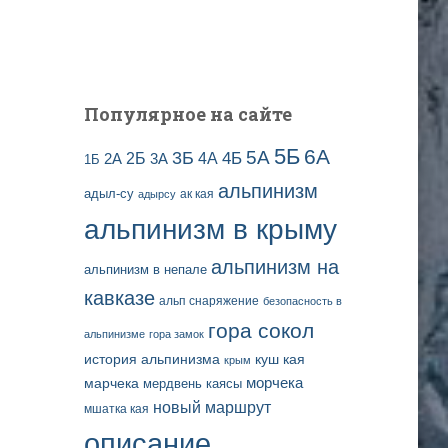
и
с
е
й
Популярное на сайте
5Б
6А
3Б
5А
2Б
4Б
4А
2А
3А
1Б
альпинизм
адыл-су
ак кая
адырсу
альпинизм в крыму
альпинизм на
альпинизм в непале
кавказе
альп снаряжение
безопасность в
гора сокол
альпинизме
гора замок
история альпинизма
куш кая
крым
марчека
морчека
мердвень каясы
новый маршрут
мшатка кая
описание