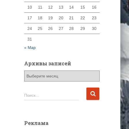
10
11
12
13
14
15
16
17
18
19
20
21
22
23
24
25
26
27
28
29
30
31
« Мар
Архивы записей
А
р
х
и
Н
Поиск…
в
а
ы
й
з
т
а
и
Реклама
п
: