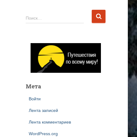
Н
Поиск…
а
й
т
и
:
Мета
Войти
Лента записей
Лента комментариев
WordPress.org