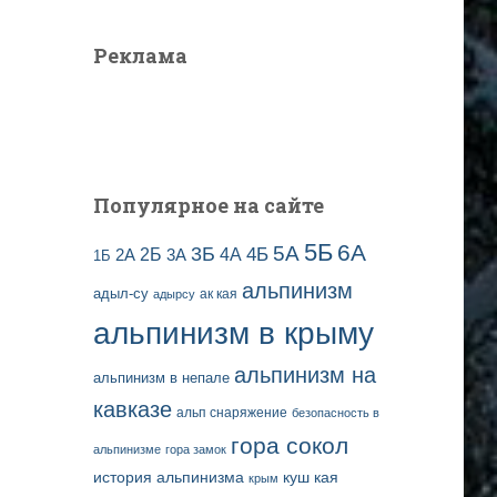
Реклама
Популярное на сайте
5Б
6А
3Б
5А
2Б
4Б
4А
2А
3А
1Б
альпинизм
адыл-су
ак кая
адырсу
альпинизм в крыму
альпинизм на
альпинизм в непале
кавказе
альп снаряжение
безопасность в
гора сокол
альпинизме
гора замок
история альпинизма
куш кая
крым