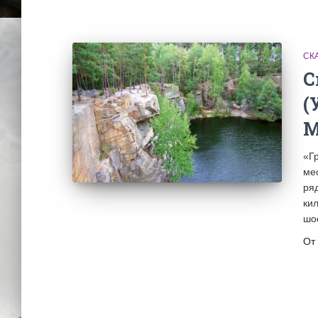
СК
С
(
М
«Г
ме
ря
ки
шо
От