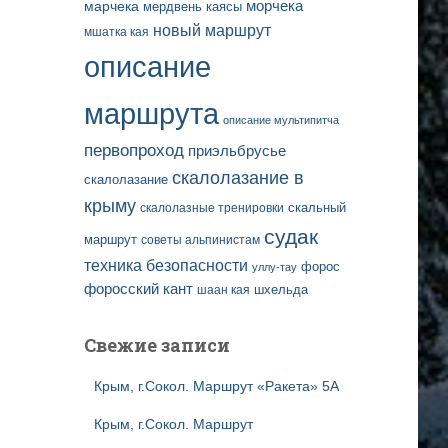
марчека
морчека
мердвень каясы
новый маршрут
мшатка кая
описание
маршрута
описание мультипитча
первопроход
приэльбрусье
скалолазание в
скалолазание
крыму
скальный
скалолазные тренировки
судак
маршрут
советы альпинистам
техника безопасности
форос
уллу-тау
форосский кант
шаан кая
шхельда
Свежие записи
Крым, г.Сокол. Маршрут «Ракета» 5А
Крым, г.Сокол. Маршрут