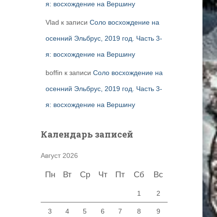
я: восхождение на Вершину
Vlad
к записи
Соло восхождение на
осенний Эльбрус, 2019 год. Часть 3-
я: восхождение на Вершину
boffin
к записи
Соло восхождение на
осенний Эльбрус, 2019 год. Часть 3-
я: восхождение на Вершину
Календарь записей
Август 2026
Пн
Вт
Ср
Чт
Пт
Сб
Вс
1
2
3
4
5
6
7
8
9