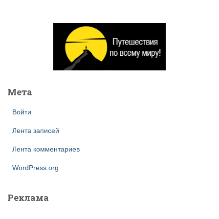
й
т
и
:
Мета
Войти
Лента записей
Лента комментариев
WordPress.org
Реклама