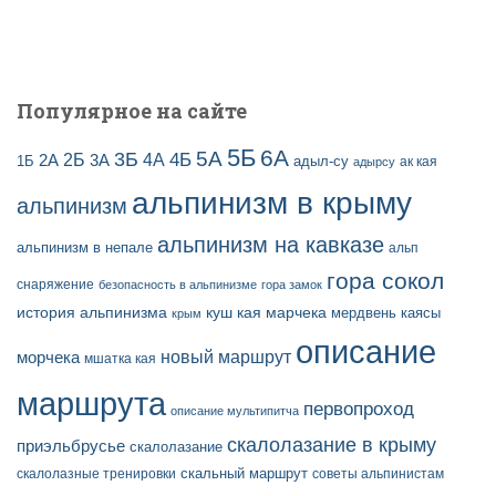
с
е
й
Популярное на сайте
5Б
6А
3Б
5А
2Б
4Б
4А
2А
3А
адыл-су
1Б
ак кая
адырсу
альпинизм в крыму
альпинизм
альпинизм на кавказе
альпинизм в непале
альп
гора сокол
снаряжение
безопасность в альпинизме
гора замок
история альпинизма
куш кая
марчека
мердвень каясы
крым
описание
новый маршрут
морчека
мшатка кая
маршрута
первопроход
описание мультипитча
скалолазание в крыму
приэльбрусье
скалолазание
скальный маршрут
скалолазные тренировки
советы альпинистам