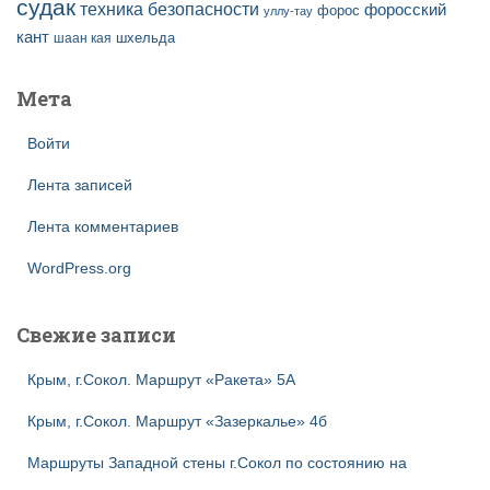
судак
техника безопасности
форосский
форос
уллу-тау
кант
шаан кая
шхельда
Мета
Войти
Лента записей
Лента комментариев
WordPress.org
Свежие записи
Крым, г.Сокол. Маршрут «Ракета» 5А
Крым, г.Сокол. Маршрут «Зазеркалье» 4б
Маршруты Западной стены г.Сокол по состоянию на