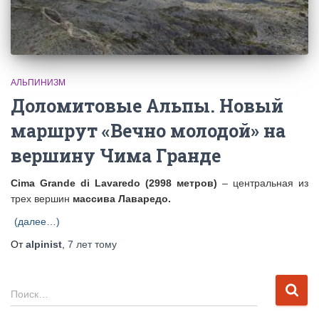
АЛЬПИНИЗМ
Доломитовые Альпы. Новый
маршрут «Вечно молодой» на
вершину Чима Гранде
Cima Grande di Lavaredo (2998 метров)
– центральная из
трех вершин
массива Лаваредо.
(далее…)
От
alpinist
,
7 лет
тому
Н
Поиск…
а