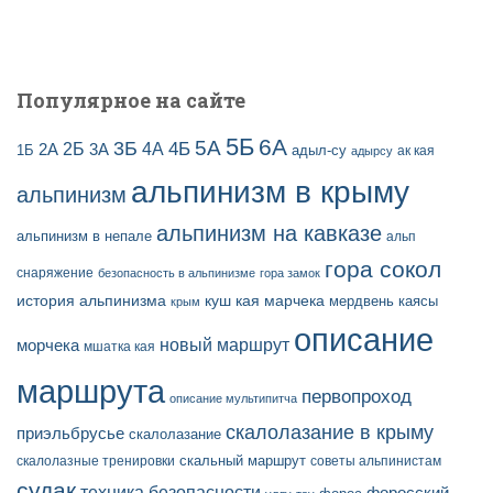
Популярное на сайте
5Б
6А
3Б
5А
2Б
4Б
4А
2А
3А
адыл-су
1Б
ак кая
адырсу
альпинизм в крыму
альпинизм
альпинизм на кавказе
альпинизм в непале
альп
гора сокол
снаряжение
безопасность в альпинизме
гора замок
история альпинизма
куш кая
марчека
мердвень каясы
крым
описание
новый маршрут
морчека
мшатка кая
маршрута
первопроход
описание мультипитча
скалолазание в крыму
приэльбрусье
скалолазание
скальный маршрут
скалолазные тренировки
советы альпинистам
судак
техника безопасности